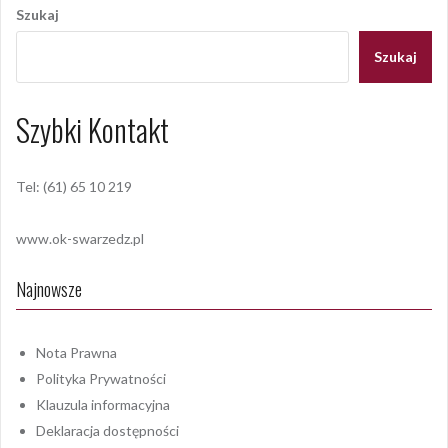
wpisu
Szukaj
Szukaj
Szybki Kontakt
Tel: (61) 65 10 219
www.ok-swarzedz.pl
Najnowsze
Nota Prawna
Polityka Prywatności
Klauzula informacyjna
Deklaracja dostępności