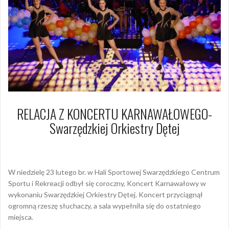
RELACJA Z KONCERTU KARNAWAŁOWEGO-
Swarzędzkiej Orkiestry Dętej
25 lutego 2025
Arkadiusz Nowacki Nowacki
W niedzielę 23 lutego br. w Hali Sportowej Swarzędzkiego Centrum
Sportu i Rekreacji odbył się coroczny, Koncert Karnawałowy w
wykonaniu Swarzędzkiej Orkiestry Dętej. Koncert przyciągnął
ogromną rzeszę słuchaczy, a sala wypełniła się do ostatniego
miejsca.