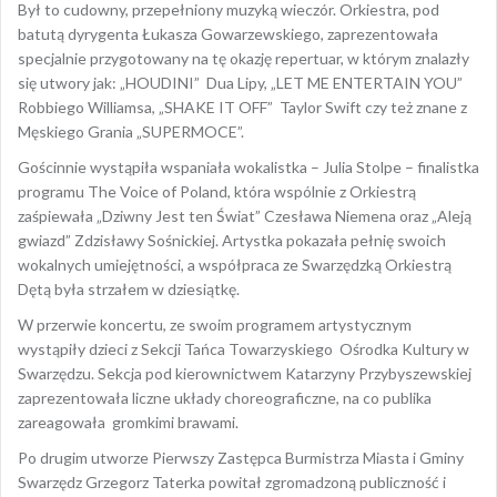
Był to cudowny, przepełniony muzyką wieczór. Orkiestra, pod
batutą dyrygenta Łukasza Gowarzewskiego, zaprezentowała
specjalnie przygotowany na tę okazję repertuar, w którym znalazły
się utwory jak: „HOUDINI” Dua Lipy, „LET ME ENTERTAIN YOU”
Robbiego Williamsa, „SHAKE IT OFF” Taylor Swift czy też znane z
Męskiego Grania „SUPERMOCE”.
Gościnnie wystąpiła wspaniała wokalistka – Julia Stolpe – finalistka
programu The Voice of Poland, która wspólnie z Orkiestrą
zaśpiewała „Dziwny Jest ten Świat” Czesława Niemena oraz „Aleją
gwiazd” Zdzisławy Sośnickiej. Artystka pokazała pełnię swoich
wokalnych umiejętności, a współpraca ze Swarzędzką Orkiestrą
Dętą była strzałem w dziesiątkę.
W przerwie koncertu, ze swoim programem artystycznym
wystąpiły dzieci z Sekcji Tańca Towarzyskiego Ośrodka Kultury w
Swarzędzu. Sekcja pod kierownictwem Katarzyny Przybyszewskiej
zaprezentowała liczne układy choreograficzne, na co publika
zareagowała gromkimi brawami.
Po drugim utworze Pierwszy Zastępca Burmistrza Miasta i Gminy
Swarzędz Grzegorz Taterka powitał zgromadzoną publiczność i