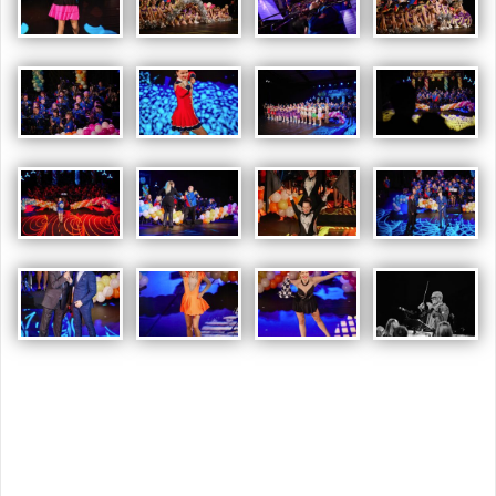
Opublikowany w
AKTUALNOŚCI
,
GALERIA
,
GALERIA 2025
,
RELACJE
,
RELACJE
,
RELACJE 2015
,
RELACJE 2025
Nawigacja