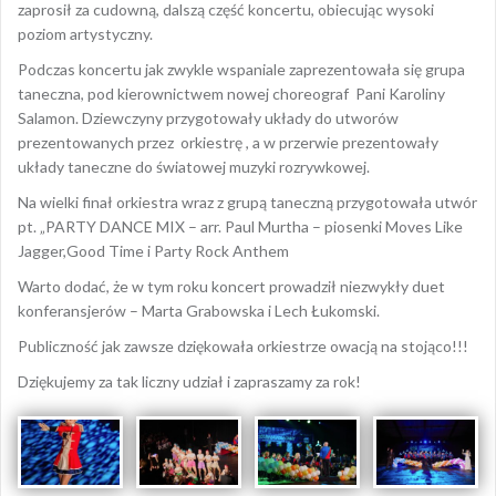
zaprosił za cudowną, dalszą część koncertu, obiecując wysoki
poziom artystyczny.
Podczas koncertu jak zwykle wspaniale zaprezentowała się grupa
taneczna, pod kierownictwem nowej choreograf Pani Karoliny
Salamon. Dziewczyny przygotowały układy do utworów
prezentowanych przez orkiestrę , a w przerwie prezentowały
układy taneczne do światowej muzyki rozrywkowej.
Na wielki finał orkiestra wraz z grupą taneczną przygotowała utwór
pt. „PARTY DANCE MIX – arr. Paul Murtha – piosenki Moves Like
Jagger,Good Time i Party Rock Anthem
Warto dodać, że w tym roku koncert prowadził niezwykły duet
konferansjerów – Marta Grabowska i Lech Łukomski.
Publiczność jak zawsze dziękowała orkiestrze owacją na stojąco!!!
Dziękujemy za tak liczny udział i zapraszamy za rok!