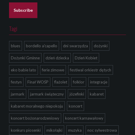
i
l
Subscribe
*
Tagi
blues
bordello a'capello
dni swarzędza
dożynki
Dożynki Gminne
dzień dziecka
Dzień Kobiet
eko babie lato
ferie zimowe
festiwal orkiestr dętych
festyn
Finał WOŚP
flażolet
folklor
integracje
jarmark
jarmark świąteczny
józefinki
kabaret
kabaret moralnego niepokoju
koncert
koncert bożonarodzeniowy
koncert karnawałowy
konkurs piosenki
mikołajki
muzyka
noc sylwestrowa