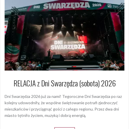
RELACJA z Dni Swarzędza (sobota) 2026
Dni Swarzędza 2026 już za nami! Tegoroczne Dni Swarzędza po raz
kolejny udowodniły, że wspólne świętowanie potrafi zjednoczyć
mieszkańców i przyciągnąć gości z całego regionu. Przez dwa dni
miasto tętniło życiem, muzyką i dobrą energią,