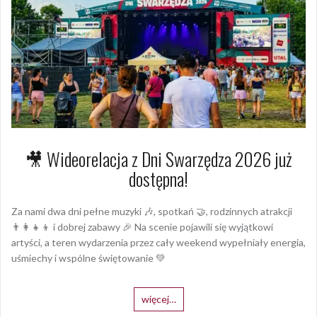
🎥 Wideorelacja z Dni Swarzędza 2026 już
dostępna!
Za nami dwa dni pełne muzyki 🎶, spotkań 🤝, rodzinnych atrakcji
👨‍👩‍👧‍👦 i dobrej zabawy 🎉 Na scenie pojawili się wyjątkowi
artyści, a teren wydarzenia przez cały weekend wypełniały energia,
uśmiechy i wspólne świętowanie 💚
więcej…