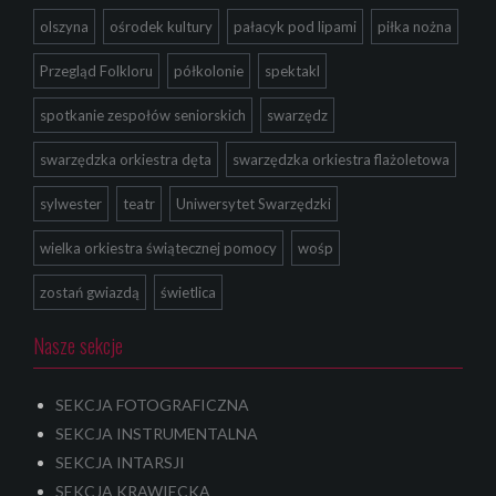
olszyna
ośrodek kultury
pałacyk pod lipami
piłka nożna
Przegląd Folkloru
półkolonie
spektakl
spotkanie zespołów seniorskich
swarzędz
swarzędzka orkiestra dęta
swarzędzka orkiestra flażoletowa
sylwester
teatr
Uniwersytet Swarzędzki
wielka orkiestra świątecznej pomocy
wośp
zostań gwiazdą
świetlica
Nasze sekcje
SEKCJA FOTOGRAFICZNA
SEKCJA INSTRUMENTALNA
SEKCJA INTARSJI
SEKCJA KRAWIECKA