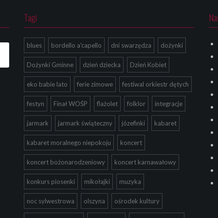
Tagi
Na
blues
bordello a'capello
dni swarzędza
dożynki
Dożynki Gminne
dzień dziecka
Dzień Kobiet
eko babie lato
ferie zimowe
festiwal orkiestr dętych
festyn
Finał WOŚP
flażolet
folklor
integracje
jarmark
jarmark świąteczny
józefinki
kabaret
kabaret moralnego niepokoju
koncert
koncert bożonarodzeniowy
koncert karnawałowy
konkurs piosenki
mikołajki
muzyka
noc sylwestrowa
olszyna
ośrodek kultury