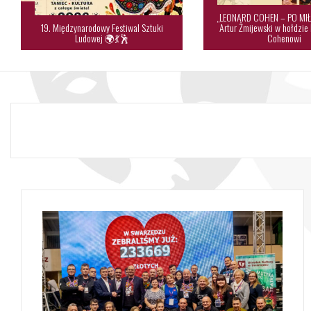
„LEONARD COHEN – PO MIŁ
19. Międzynarodowy Festiwal Sztuki
Artur Żmijewski w hołdzie
Ludowej 🌍💃🕺
Cohenowi