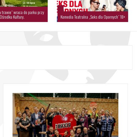
a trawie” wraca do parku przy
Ośrodku Kultury.
Komedia Teatralna „Seks dla Opornych” 18+