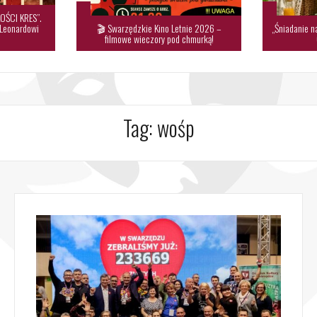
OŚCI KRES”.
 Leonardowi
🎬 Swarzędzkie Kino Letnie 2026 –
„Śniadanie n
filmowe wieczory pod chmurką!
Tag:
wośp