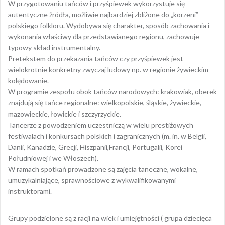
W przygotowaniu tańców i przyśpiewek wykorzystuje się
autentyczne żródła, możliwie najbardziej zbliżone do „korzeni”
polskiego folkloru. Wydobywa się charakter, sposób zachowania i
wykonania właściwy dla przedstawianego regionu, zachowuje
typowy skład instrumentalny.
Pretekstem do przekazania tańców czy przyśpiewek jest
wielokrotnie konkretny zwyczaj ludowy np. w regionie żywieckim –
kolędowanie.
W programie zespołu obok tańców narodowych: krakowiak, oberek
znajdują się tańce regionalne: wielkopolskie, śląskie, żywieckie,
mazowieckie, łowickie i szczyrzyckie.
Tancerze z powodzeniem uczestniczą w wielu prestiżowych
festiwalach i konkursach polskich i zagranicznych (m. in. w Belgii,
Danii, Kanadzie, Grecji, Hiszpanii,Francji, Portugalii, Korei
Południowej i we Włoszech).
W ramach spotkań prowadzone są zajęcia taneczne, wokalne,
umuzykalniające, sprawnościowe z wykwalifikowanymi
instruktorami.
Grupy podzielone są z racji na wiek i umiejętności ( grupa dziecięca