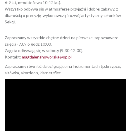
6-9 lat, młodzieżowa 10-12 lat).
Wszystko odbywa się w atmosferze przyjaźni i dobrej zabawy, z
dbałością o precyzję wykonawczą i rozwój artystyczny członków
Sekcji.
Zapraszamy wszystkie chętne dzieci na pierwsze, zapoznawcze
zajęcia- 7.09 o godz.10:00.
Zajęcia odbywają się w soboty (9:30-12:00).
Kontakt:
magdalenahoworska@op.pl
Zapraszamy również dzieci grające na instrumentach tj.skrzypce,
altówka, akordeon, klarnet/flet.