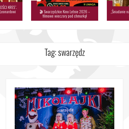
OŚCI KRES”.
 Leonardowi
🎬 Swarzędzkie Kino Letnie 2026 –
„Śniadanie n
filmowe wieczory pod chmurką!
Tag:
swarzędz