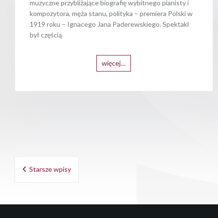
muzyczne przybliżające biografię wybitnego pianisty i
kompozytora, męża stanu, polityka – premiera Polski w
1919 roku – Ignacego Jana Paderewskiego. Spektakl
był częścią
więcej…
Nawigacja
Starsze wpisy
po
wpisach