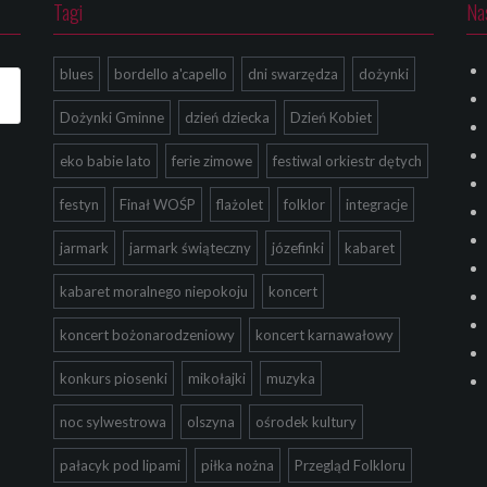
Tagi
Na
blues
bordello a'capello
dni swarzędza
dożynki
Dożynki Gminne
dzień dziecka
Dzień Kobiet
eko babie lato
ferie zimowe
festiwal orkiestr dętych
festyn
Finał WOŚP
flażolet
folklor
integracje
jarmark
jarmark świąteczny
józefinki
kabaret
kabaret moralnego niepokoju
koncert
koncert bożonarodzeniowy
koncert karnawałowy
konkurs piosenki
mikołajki
muzyka
noc sylwestrowa
olszyna
ośrodek kultury
pałacyk pod lipami
piłka nożna
Przegląd Folkloru