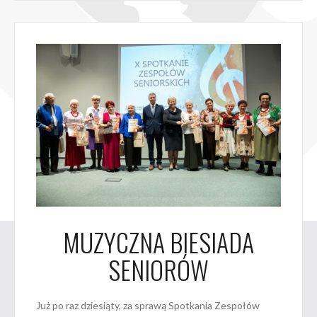
MUZYCZNA BIESIADA
SENIORÓW
Już po raz dziesiąty, za sprawą Spotkania Zespołów