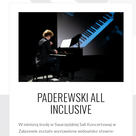
PADEREWSKI ALL
INCLUSIVE
W minioną środę w Swarzędzkiej Sali Koncertowej w
Zalasewie zostało wystawione widowisko słowno-