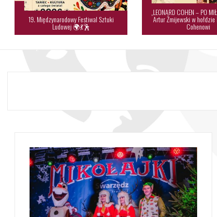
„LEONARD COHEN – PO MIŁ
19. Międzynarodowy Festiwal Sztuki
Artur Żmijewski w hołdzie
Ludowej 🌍💃🕺
Cohenowi