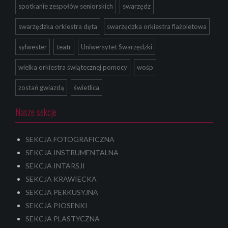
spotkanie zespołów seniorskich
swarzędz
swarzędzka orkiestra dęta
swarzędzka orkiestra flażoletowa
sylwester
teatr
Uniwersytet Swarzędzki
wielka orkiestra świątecznej pomocy
wośp
zostań gwiazdą
świetlica
Nasze sekcje
SEKCJA FOTOGRAFICZNA
SEKCJA INSTRUMENTALNA
SEKCJA INTARSJI
SEKCJA KRAWIECKA
SEKCJA PERKUSYJNA
SEKCJA PIOSENKI
SEKCJA PLASTYCZNA