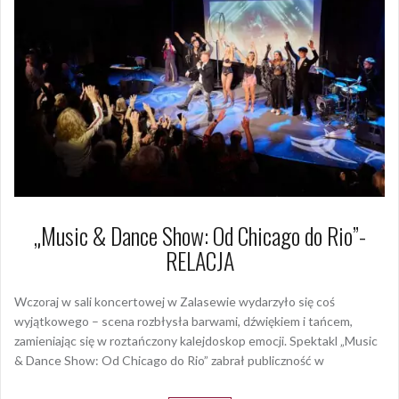
„Music & Dance Show: Od Chicago do Rio”-
RELACJA
Wczoraj w sali koncertowej w Zalasewie wydarzyło się coś
wyjątkowego – scena rozbłysła barwami, dźwiękiem i tańcem,
zamieniając się w roztańczony kalejdoskop emocji. Spektakl „Music
& Dance Show: Od Chicago do Rio” zabrał publiczność w