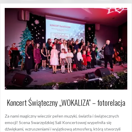
Koncert Świąteczny „WOKALIZA” – fotorelacja
Za nami magiczny wieczór pełen muzyki, światła i świątecznych
emocji! Scena Swarzędzkiej Sali Koncertowej wypełniła się
dźwiękami, wzruszeniami i wyjątkową atmosferą, którą stworzyli