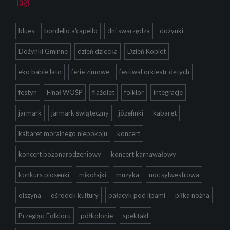
Tagi
blues
bordello a'capello
dni swarzędza
dożynki
Dożynki Gminne
dzień dziecka
Dzień Kobiet
eko babie lato
ferie zimowe
festiwal orkiestr dętych
festyn
Finał WOŚP
flażolet
folklor
integracje
jarmark
jarmark świąteczny
józefinki
kabaret
kabaret moralnego niepokoju
koncert
koncert bożonarodzeniowy
koncert karnawałowy
konkurs piosenki
mikołajki
muzyka
noc sylwestrowa
olszyna
ośrodek kultury
pałacyk pod lipami
piłka nożna
Przegląd Folkloru
półkolonie
spektakl