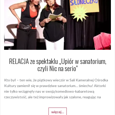
RELACJA ze spektaklu „Upiór w sanatorium,
czyli Nic na serio”
Kto był – ten wie, że piątkowy wieczór w Sali Kameralnej Ośrodka
Kultury zamienił się w prawdziwe sanatorium… śmiechu! Aktorki
nie tylko wciągnęły nas w swoją komediowo-kabaretową
rzeczywistość, ale też improwizowały jak szalone, reagując na
więcej…