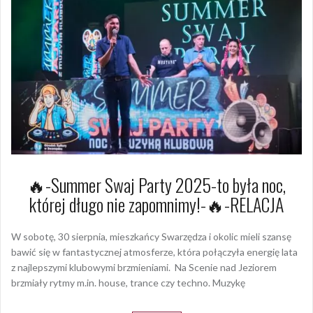
🔥-Summer Swaj Party 2025-to była noc,
której długo nie zapomnimy!-🔥-RELACJA
W sobotę, 30 sierpnia, mieszkańcy Swarzędza i okolic mieli szansę
bawić się w fantastycznej atmosferze, która połączyła energię lata
z najlepszymi klubowymi brzmieniami. Na Scenie nad Jeziorem
brzmiały rytmy m.in. house, trance czy techno. Muzykę