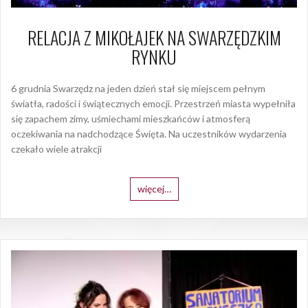
RELACJA Z MIKOŁAJEK NA SWARZĘDZKIM
RYNKU
6 grudnia Swarzędz na jeden dzień stał się miejscem pełnym
światła, radości i świątecznych emocji. Przestrzeń miasta wypełniła
się zapachem zimy, uśmiechami mieszkańców i atmosferą
oczekiwania na nadchodzące Święta. Na uczestników wydarzenia
czekało wiele atrakcji
więcej…