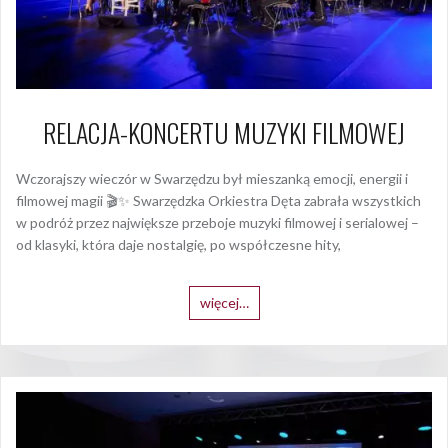
RELACJA-KONCERTU MUZYKI FILMOWEJ
Wczorajszy wieczór w Swarzędzu był mieszanką emocji, energii i
filmowej magii 🎬✨ Swarzędzka Orkiestra Dęta zabrała wszystkich
w podróż przez największe przeboje muzyki filmowej i serialowej –
od klasyki, która daje nostalgię, po współczesne hity,
więcej…