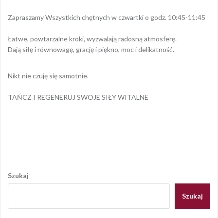
Zapraszamy Wszystkich chętnych w czwartki o godz. 10:45-11:45
Łatwe, powtarzalne kroki, wyzwalają radosną atmosferę.
Dają siłę i równowagę, grację i piękno, moc i delikatność.
Nikt nie czuję się samotnie.
TAŃCZ I REGENERUJ SWOJE SIŁY WITALNE
Opublikowany w
AKTUALNOŚCI
Nawigacja
wpisu
Szukaj
Szukaj