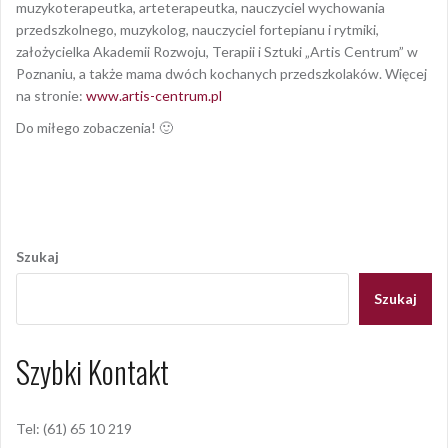
muzykoterapeutka, arteterapeutka, nauczyciel wychowania
przedszkolnego, muzykolog, nauczyciel fortepianu i rytmiki,
założycielka Akademii Rozwoju, Terapii i Sztuki „Artis Centrum” w
Poznaniu, a także mama dwóch kochanych przedszkolaków. Więcej
na stronie:
www.artis-centrum.pl
Do miłego zobaczenia! 🙂
Opublikowany w
AKTUALNOŚCI
Nawigacja
wpisu
Szukaj
Szukaj
Szybki Kontakt
Tel: (61) 65 10 219