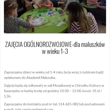
ZAJĘCIA OGÓLNOROZWOJOWE-dla maluszków
w wieku 1-3
10 marca 2021
Dagmara Szymańska
Zapraszamy dzieci w wieku od 1-4 roku życia wraz z rodzicem bądź
opiekunem do Akademii Maluszka.
Zajęcia będą się odbywały w sali Mozaikowej w Ośrodku Kultury w
Swarzędzu w każdą środę od godziny 10:30 – 12:00, koszt: 35 zł /
1.5h.
Zapraszamy do kontaktu pod nr tel. 514-625-082 lub pod adresem
e-mail: artis.centrum@gmail.com .