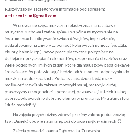
Ruszyły zapisy, szczegółowe informacje pod adresem:
artis.centrum@gmail.com
W programie część muzyczna i plastyczna, m.in.: zabawy
muzyczno-ruchowe i tańce, śpiew i wspólne muzykowanie na
instrumentach, odkrywanie świata dźwięków, improwizacje,
oddziaływanie na zmysły za pomocą kolorowych pomocy (wstążki,
chusty, baloniki itp.), łatwe prace plastyczne polegające na
doklejaniu, przyczepianiu elementów, uzupełnianiu obrazków oraz
wiele podobnych i miłych zadań, które dla maluszków będą ciekawe
i rozwijające. W połowie zajęć będzie także moment odpoczynku do
muzyki na poduszeczkach. Podczas zajęć dzieci będą miały
możliwość rozwijania zakresu motoryki małej, motoryki dużej,
płaszczyzny emocjonalnej, społecznej, poznawczej, intelektualnej
poprzez odpowiednio dobrane elementy programu. Miła atmosfera
i dużo radości! 🙂
Na zajęcia przychodzimy zdrowi, prosimy zabrać poduszeczkę
tzw. „Jasiek”, obuwie na zmianę, coś do picia i piękny uśmiech 🙂
Zajęcia prowadzi Joanna Dąbrowska-Żurowska –