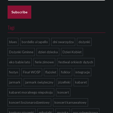
a
i
l
Subscribe
*
Tagi
blues
bordello a'capello
dni swarzędza
dożynki
Dożynki Gminne
dzień dziecka
Dzień Kobiet
eko babie lato
ferie zimowe
festiwal orkiestr dętych
festyn
Finał WOŚP
flażolet
folklor
integracje
jarmark
jarmark świąteczny
józefinki
kabaret
kabaret moralnego niepokoju
koncert
koncert bożonarodzeniowy
koncert karnawałowy
konkurs piosenki
mikołajki
muzyka
noc sylwestrowa