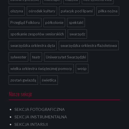
olszyna
ośrodek kultury
pałacyk pod lipami
piłka nożna
Przegląd Folkloru
półkolonie
spektakl
spotkanie zespołów seniorskich
swarzędz
swarzędzka orkiestra dęta
swarzędzka orkiestra flażoletowa
sylwester
teatr
Uniwersytet Swarzędzki
wielka orkiestra świątecznej pomocy
wośp
zostań gwiazdą
świetlica
Nasze sekcje
SEKCJA FOTOGRAFICZNA
SEKCJA INSTRUMENTALNA
SEKCJA INTARSJI