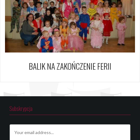
BALIK NA ZAKOŃCZENIE FERII
Subskrypcja
E
m