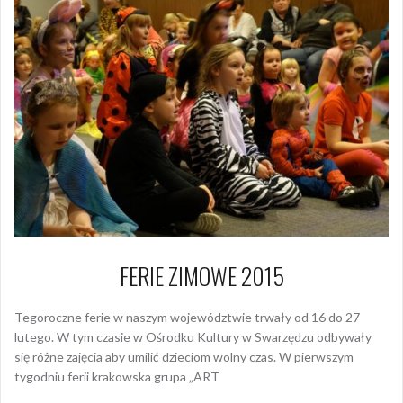
FERIE ZIMOWE 2015
Tegoroczne ferie w naszym województwie trwały od 16 do 27
lutego. W tym czasie w Ośrodku Kultury w Swarzędzu odbywały
się różne zajęcia aby umilić dzieciom wolny czas. W pierwszym
tygodniu ferii krakowska grupa „ART