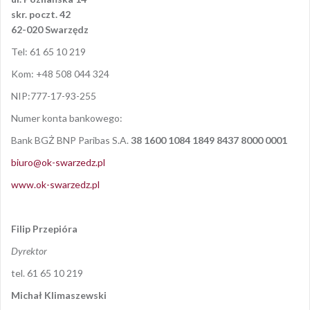
skr. poczt. 42
62-020 Swarzędz
Tel: 61 65 10 219
Kom: +48 508 044 324
NIP:777-17-93-255
Numer konta bankowego:
Bank BGŻ BNP Paribas S.A.
38 1600 1084 1849 8437 8000 0001
biuro@ok-swarzedz.pl
www.ok-swarzedz.pl
Filip Przepióra
Dyrektor
tel. 61 65 10 219
Michał Klimaszewski