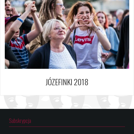
JÓZEFINKI 2018
Subskrypcja