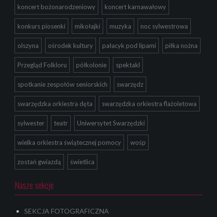
koncert bożonarodzeniowy
koncert karnawałowy
konkurs piosenki
mikołajki
muzyka
noc sylwestrowa
olszyna
ośrodek kultury
pałacyk pod lipami
piłka nożna
Przegląd Folkloru
półkolonie
spektakl
spotkanie zespołów seniorskich
swarzędz
swarzędzka orkiestra dęta
swarzędzka orkiestra flażoletowa
sylwester
teatr
Uniwersytet Swarzędzki
wielka orkiestra świątecznej pomocy
wośp
zostań gwiazdą
świetlica
Nasze sekcje
SEKCJA FOTOGRAFICZNA