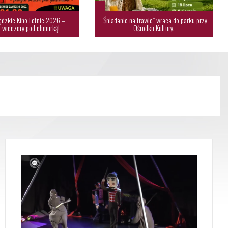
dzkie Kino Letnie 2026 –
„Śniadanie na trawie” wraca do parku przy
 wieczory pod chmurką!
Ośrodku Kultury.