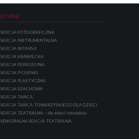
sze sekcje
SEKCJA FOTOGRAFICZNA
SEKCJA INSTRUMENTALNA
SEKCJA INTARSJI
SEKCJA KRAWIECKA
SEKCJA PERKUSYJNA
SEKCJA PIOSENKI
SEKCJA PLASTYCZNA
SEKCJA SZACHOWA
SEKCJA TAŃCA
SEKCJA TAŃCA TOWARZYSKIEGO DLA DZIECI
SEKCJA TEATRALNA – dla dzieci i młodzieży
SENIORALNA SEKCJA TEATRALNA