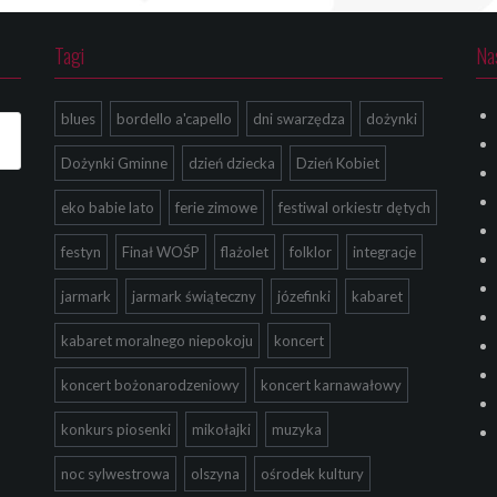
Tagi
Na
blues
bordello a'capello
dni swarzędza
dożynki
Dożynki Gminne
dzień dziecka
Dzień Kobiet
eko babie lato
ferie zimowe
festiwal orkiestr dętych
festyn
Finał WOŚP
flażolet
folklor
integracje
jarmark
jarmark świąteczny
józefinki
kabaret
kabaret moralnego niepokoju
koncert
koncert bożonarodzeniowy
koncert karnawałowy
konkurs piosenki
mikołajki
muzyka
noc sylwestrowa
olszyna
ośrodek kultury