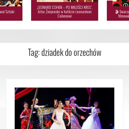
„LEONARD COHEN – PO MIŁOŚCI KRES”.
wal Sztuki
Artur Żmijewski w hołdzie Leonardowi
🎬 Swarzę

Cohenowi
filmowe
Tag:
dziadek do orzechów