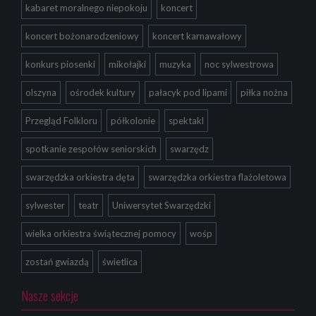
kabaret moralnego niepokoju
koncert
koncert bożonarodzeniowy
koncert karnawałowy
konkurs piosenki
mikołajki
muzyka
noc sylwestrowa
olszyna
ośrodek kultury
pałacyk pod lipami
piłka nożna
Przegląd Folkloru
półkolonie
spektakl
spotkanie zespołów seniorskich
swarzędz
swarzędzka orkiestra dęta
swarzędzka orkiestra flażoletowa
sylwester
teatr
Uniwersytet Swarzędzki
wielka orkiestra świątecznej pomocy
wośp
zostań gwiazdą
świetlica
Nasze sekcje