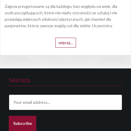
Zajęcia przygotowane są dla każdego, bez względu na wiek, dla
osób początkujących, które nie miały styczności ze sztuką i nie
posiadają większych zdolności plastycznych, jak również dla
pasjonatów, którzy zawsze znajdą coś dla siebie. Uczestnicy
więcej…
Subskrypcja
E
m
a
i
l
Subscribe
*