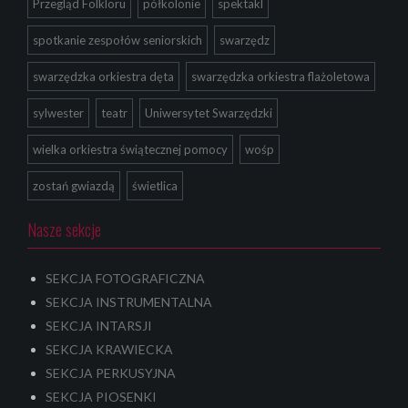
Przegląd Folkloru
półkolonie
spektakl
spotkanie zespołów seniorskich
swarzędz
swarzędzka orkiestra dęta
swarzędzka orkiestra flażoletowa
sylwester
teatr
Uniwersytet Swarzędzki
wielka orkiestra świątecznej pomocy
wośp
zostań gwiazdą
świetlica
Nasze sekcje
SEKCJA FOTOGRAFICZNA
SEKCJA INSTRUMENTALNA
SEKCJA INTARSJI
SEKCJA KRAWIECKA
SEKCJA PERKUSYJNA
SEKCJA PIOSENKI