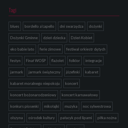
Tagi
blues
bordello a'capello
dni swarzędza
dożynki
Dożynki Gminne
dzień dziecka
Dzień Kobiet
eko babie lato
ferie zimowe
festiwal orkiestr dętych
festyn
Finał WOŚP
flażolet
folklor
integracje
jarmark
jarmark świąteczny
józefinki
kabaret
kabaret moralnego niepokoju
koncert
koncert bożonarodzeniowy
koncert karnawałowy
konkurs piosenki
mikołajki
muzyka
noc sylwestrowa
olszyna
ośrodek kultury
pałacyk pod lipami
piłka nożna