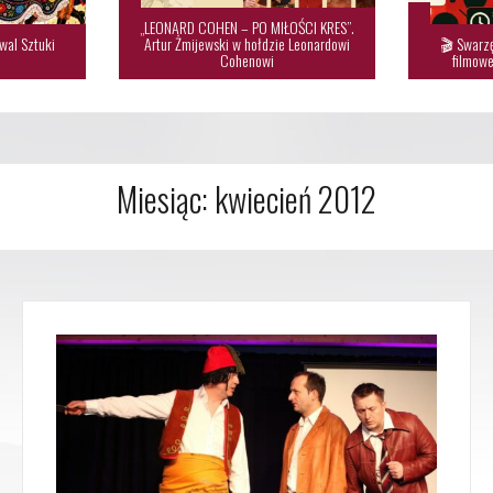
„LEONARD COHEN – PO MIŁOŚCI KRES”.
wal Sztuki
Artur Żmijewski w hołdzie Leonardowi
🎬 Swarzę

Cohenowi
filmowe
Miesiąc:
kwiecień 2012