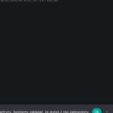
SENIORALNA SEKCJA TEATRALNA
 witryny, będziemy zakładać, że jesteś z niej zadowolony.
Ok