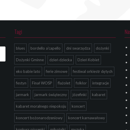
Tagi
Na
blues
bordello a'capello
dni swarzędza
dożynki
Dożynki Gminne
dzień dziecka
Dzień Kobiet
eko babie lato
ferie zimowe
festiwal orkiestr dętych
festyn
Finał WOŚP
flażolet
folklor
integracje
jarmark
jarmark świąteczny
józefinki
kabaret
kabaret moralnego niepokoju
koncert
koncert bożonarodzeniowy
koncert karnawałowy
konkurs piosenki
mikołajki
muzyka