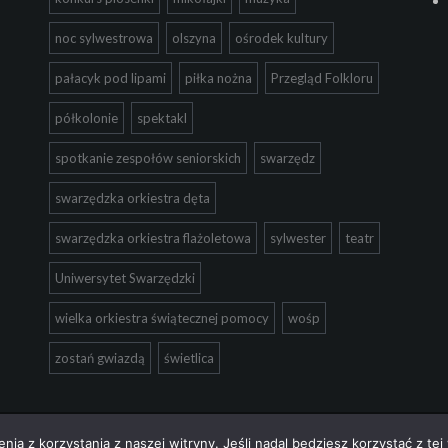
noc sylwestrowa
olszyna
ośrodek kultury
pałacyk pod lipami
piłka nożna
Przegląd Folkloru
półkolonie
spektakl
spotkanie zespołów seniorskich
swarzędz
swarzędzka orkiestra dęta
swarzędzka orkiestra flażoletowa
sylwester
teatr
Uniwersytet Swarzędzki
wielka orkiestra świątecznej pomocy
wośp
zostań gwiazdą
świetlica
ia z korzystania z naszej witryny. Jeśli nadal będziesz korzystać z tej