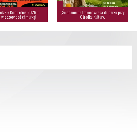
dzkie Kino Letnie 2026 –
„Śniadanie na trawie” wraca do parku przy
 wieczory pod chmurką!
Ośrodku Kultury.