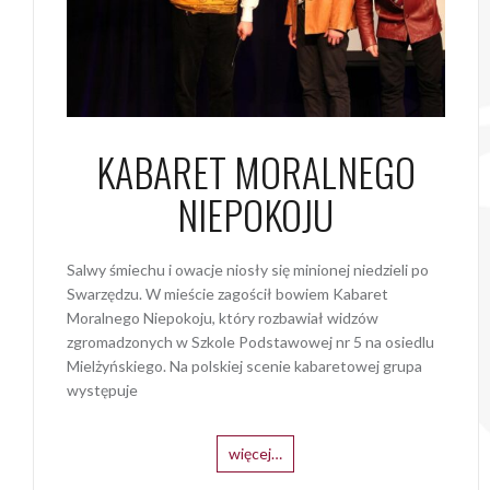
KABARET MORALNEGO
NIEPOKOJU
Salwy śmiechu i owacje niosły się minionej niedzieli po
Swarzędzu. W mieście zagościł bowiem Kabaret
Moralnego Niepokoju, który rozbawiał widzów
zgromadzonych w Szkole Podstawowej nr 5 na osiedlu
Mielżyńskiego. Na polskiej scenie kabaretowej grupa
występuje
więcej…