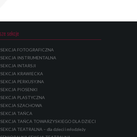
sze sekcje
SEKCJA FOTOGRAFICZNA
SEKCJA INSTRUMENTALNA
SEKCJA INTARSJI
SEKCJA KRAWIECKA
SEKCJA PERKUSYJNA
SEKCJA PIOSENKI
SEKCJA PLASTYCZNA
SEKCJA SZACHOWA
SEKCJA TAŃCA
SEKCJA TAŃCA TOWARZYSKIEGO DLA DZIECI
SEKCJA TEATRALNA – dla dzieci i młodzieży