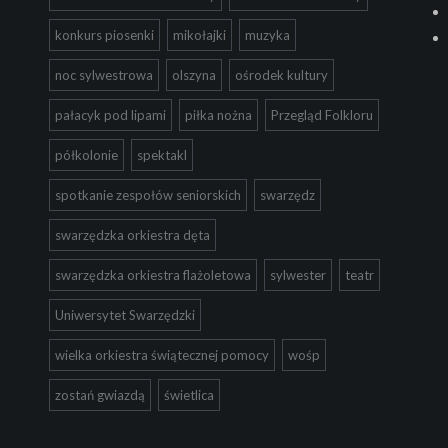
konkurs piosenki
mikołajki
muzyka
noc sylwestrowa
olszyna
ośrodek kultury
pałacyk pod lipami
piłka nożna
Przegląd Folkloru
półkolonie
spektakl
spotkanie zespołów seniorskich
swarzędz
swarzędzka orkiestra dęta
swarzędzka orkiestra flażoletowa
sylwester
teatr
Uniwersytet Swarzędzki
wielka orkiestra świątecznej pomocy
wośp
zostań gwiazdą
świetlica