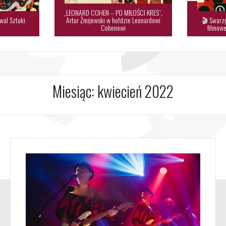
„LEONARD COHEN – PO MIŁOŚCI KRES”.
wal Sztuki
Artur Żmijewski w hołdzie Leonardowi
🎬 Swarzę

Cohenowi
filmowe
Miesiąc:
kwiecień 2022