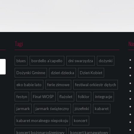
Tagi
Na
blues
bordello a'capello
dni swarzędza
dożynki
Dożynki Gminne
dzień dziecka
Dzień Kobiet
eko babie lato
ferie zimowe
festiwal orkiestr dętych
festyn
Finał WOŚP
flażolet
folklor
integracje
jarmark
jarmark świąteczny
józefinki
kabaret
kabaret moralnego niepokoju
koncert
koncert bożonarodzeniowy
koncert karnawałowy