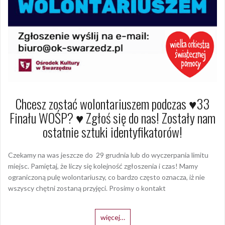
Chcesz zostać wolontariuszem podczas ♥️33
Finału WOŚP? ♥️ Zgłoś się do nas! Zostały nam
ostatnie sztuki identyfikatorów!
Czekamy na was jeszcze do 29 grudnia lub do wyczerpania limitu
miejsc. Pamiętaj, że liczy się kolejność zgłoszenia i czas! Mamy
ograniczoną pulę wolontariuszy, co bardzo często oznacza, iż nie
wszyscy chętni zostaną przyjęci. Prosimy o kontakt
więcej…