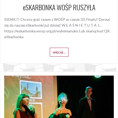
eSKARBONKA WOŚP RUSZYŁA
SIEMA!!! Chcesz grać razem z WOŚP w czasie 33. Finału? Dorzuć
się do naszej eSkarbonki już dzisiaj! W Ł A Ś N I E T U T A J…
https://eskarbonka.wosp.org.pl/wykemanuko Lub skanuj kod QR.
eSkarbonka
więcej…