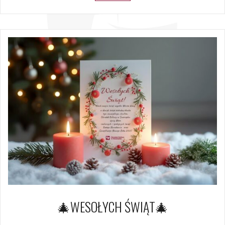
🎄WESOŁYCH ŚWIĄT🎄