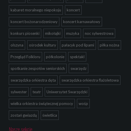
kabaret moralnego niepokoju
koncert
koncert bożonarodzeniowy
koncert karnawałowy
konkurs piosenki
mikołajki
muzyka
noc sylwestrowa
olszyna
ośrodek kultury
pałacyk pod lipami
piłka nożna
Przegląd Folkloru
półkolonie
spektakl
spotkanie zespołów seniorskich
swarzędz
swarzędzka orkiestra dęta
swarzędzka orkiestra flażoletowa
sylwester
teatr
Uniwersytet Swarzędzki
wielka orkiestra świątecznej pomocy
wośp
zostań gwiazdą
świetlica
Nasze sekcje