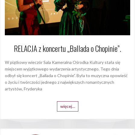
RELACJA z koncertu „Ballada o Chopinie”.
W piątkowy wieczór Sala Kameralna Ośrodka Kultury stała się
miejscem wyjątkowego wydarzenia artystycznego. Tego dnia
odbył się koncert „Ballada o Chopinie”. Była to muzyczna opowieść
o życiu i twórczości jednego z największych romantycznych
artystów, Fryderyka
więcej…