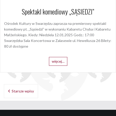
Spektakl komediowy „SĄSIEDZI”
Ośrodek Kultury w Swarzędzu zaprasza na premierowy spektakl
komediowy pt. „Sąsiedzi” w wykonaniu Kabaretu Chyba i Kabaretu
Małżeńskiego. Kiedy: Niedziela 12.01.2025 Godz.: 17:00
Swarzędzka Sala Koncertowa w Zalasewie ul. Heweliusza 26 Bilety:
80 zł dostępne
więcej…
Nawigacja
Starsze wpisy
po
wpisach