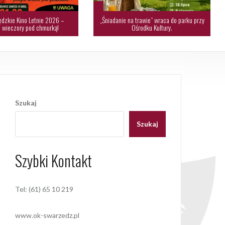
dzkie Kino Letnie 2026 –
„Śniadanie na trawie” wraca do parku przy
 wieczory pod chmurką!
Ośrodku Kultury.
Szukaj
Szukaj
Szybki Kontakt
Tel: (61) 65 10 219
www.ok-swarzedz.pl