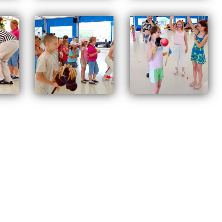
9
,
ARCHIWUM
Tagged
bajka
,
swarzędz