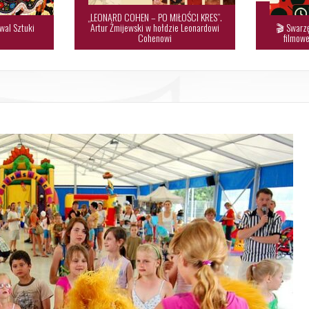
„LEONARD COHEN – PO MIŁOŚCI KRES”.
wal Sztuki
Artur Żmijewski w hołdzie Leonardowi
🎬 Swarzę

Cohenowi
filmowe