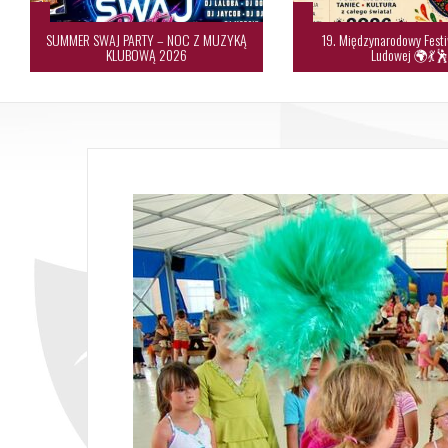
SUMMER SWAJ PARTY – NOC Z MUZYKĄ
19. Międzynarodowy Festi
KLUBOWĄ 2026
Ludowej 🌍💃