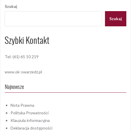
wpisu
Szukaj
Szukaj
Szybki Kontakt
Tel: (61) 65 10 219
www.ok-swarzedz.pl
Najnowsze
Nota Prawna
Polityka Prywatności
Klauzula informacyjna
Deklaracja dostępności