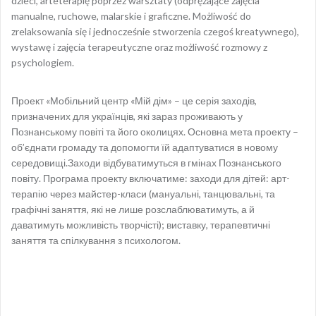
dzieci, arteterapię poprzez warsztaty (odprężające zajęcia
manualne, ruchowe, malarskie i graficzne. Możliwość do
zrelaksowania się i jednocześnie stworzenia czegoś kreatywnego),
wystawę i zajęcia terapeutyczne oraz możliwość rozmowy z
psychologiem.
Проект «Мобільний центр «Мій дім» – це серія заходів,
призначених для українців, які зараз проживають у
Познанському повіті та його околицях. Основна мета проекту –
об’єднати громаду та допомогти їй адаптуватися в новому
середовищі.Заходи відбуватимуться в гмінах Познанського
повіту. Програма проекту включатиме: заходи для дітей: арт-
терапію через майстер-класи (мануальні, танцювальні, та
графічні заняття, які не лише розслаблюватимуть, а й
даватимуть можливість творчісті); виставку, терапевтичні
заняття та спілкування з психологом.
Opublikowany w
AKTUALNOŚCI
Nawigacja