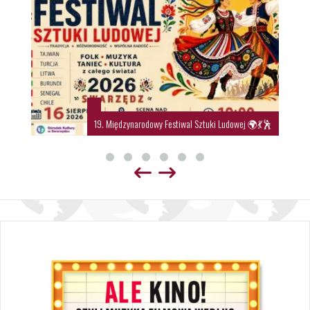
19. Międzynarodowy Festiwal Sztuki Ludowej 🌍💃🕺