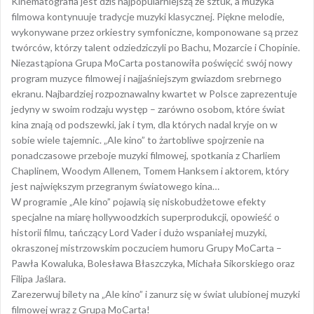
Kinematografia jest dziś najpopularniejszą ze sztuk, a muzyka
filmowa kontynuuje tradycje muzyki klasycznej. Piękne melodie,
wykonywane przez orkiestry symfoniczne, komponowane są przez
twórców, którzy talent odziedziczyli po Bachu, Mozarcie i Chopinie.
Niezastąpiona Grupa MoCarta postanowiła poświęcić swój nowy
program muzyce filmowej i najjaśniejszym gwiazdom srebrnego
ekranu. Najbardziej rozpoznawalny kwartet w Polsce zaprezentuje
jedyny w swoim rodzaju występ – zarówno osobom, które świat
kina znają od podszewki, jak i tym, dla których nadal kryje on w
sobie wiele tajemnic. „Ale kino” to żartobliwe spojrzenie na
ponadczasowe przeboje muzyki filmowej, spotkania z Charliem
Chaplinem, Woodym Allenem, Tomem Hanksem i aktorem, który
jest największym przegranym światowego kina…
W programie „Ale kino” pojawią się niskobudżetowe efekty
specjalne na miarę hollywoodzkich superprodukcji, opowieść o
historii filmu, tańczący Lord Vader i dużo wspaniałej muzyki,
okraszonej mistrzowskim poczuciem humoru Grupy MoCarta –
Pawła Kowaluka, Bolesława Błaszczyka, Michała Sikorskiego oraz
Filipa Jaślara.
Zarezerwuj bilety na „Ale kino” i zanurz się w świat ulubionej muzyki
filmowej wraz z Grupą MoCarta!