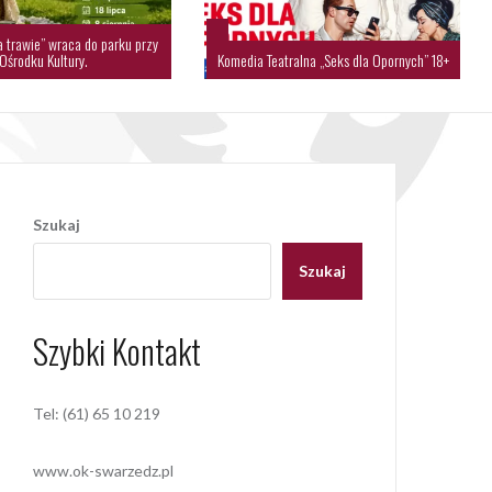
a trawie” wraca do parku przy
Ośrodku Kultury.
Komedia Teatralna „Seks dla Opornych” 18+
Szukaj
Szukaj
Szybki Kontakt
Tel: (61) 65 10 219
www.ok-swarzedz.pl