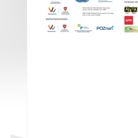
Opubl
Nawigacja
wpisu