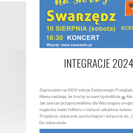
INTEGRACJE 2024 
25 lipca 202
Zapraszamy na XXIV edycję Światowego Przegląd
Mamy nadzieję, że trochę za nami tęskniliście
Ale
Jak zawsze przygotowaliśmy dla Was bogaty progra
magiczny świat folkloru z różnych zakątków świata
Przyjdźcie, zobaczcie, posłuchajcie i dołączcie do
Do zobaczenia