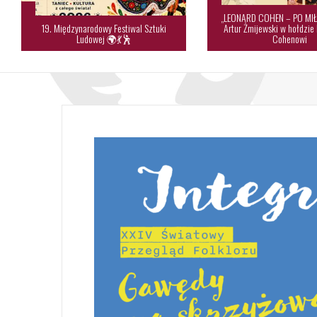
„LEONARD COHEN – PO MIŁ
19. Międzynarodowy Festiwal Sztuki
Artur Żmijewski w hołdzie
Ludowej 🌍💃🕺
Cohenowi