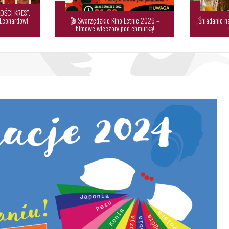
OŚCI KRES”.
 Leonardowi
🎬 Swarzędzkie Kino Letnie 2026 –
„Śniadanie n
filmowe wieczory pod chmurką!