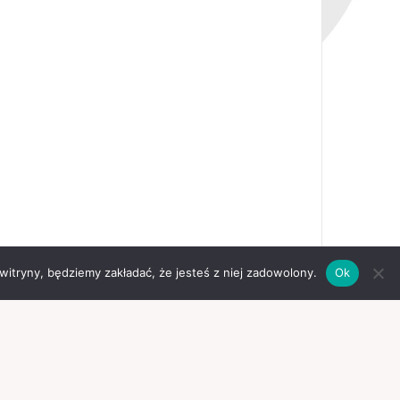
 witryny, będziemy zakładać, że jesteś z niej zadowolony.
Ok