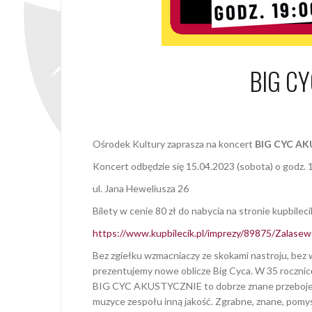
BIG C
17 styczni
Ośrodek Kultury zaprasza na koncert
BIG CYC AKU
Koncert odbędzie się 15.04.2023 (sobota) o godz. 
ul. Jana Heweliusza 26
Bilety w cenie 80 zł do nabycia na stronie kupbileci
https://www.kupbilecik.pl/imprezy/89875/Zalase
Bez zgiełku wzmacniaczy ze skokami nastroju, bez w
prezentujemy nowe oblicze Big Cyca. W 35 rocznic
BIG CYC AKUSTYCZNIE to dobrze znane przeboje za
muzyce zespołu inną jakość. Zgrabne, znane, pom