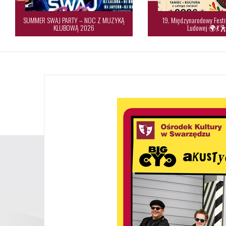
SUMMER SWAJ PARTY – NOC Z MUZYKĄ
19. Międzynarodowy Festi
KLUBOWĄ 2026
Ludowej 🌍💃