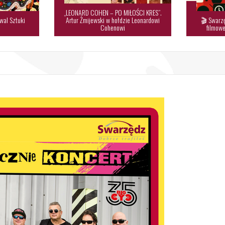
„LEONARD COHEN – PO MIŁOŚCI KRES”.
wal Sztuki
Artur Żmijewski w hołdzie Leonardowi
🎬 Swarzę

Cohenowi
filmowe