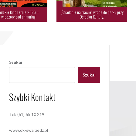
dzkie Kino Letnie 2026 –
„Śniadanie na trawie” wraca do parku przy
 wieczory pod chmurką!
Ośrodku Kultury.
Szukaj
Szukaj
Szybki Kontakt
Tel: (61) 65 10 219
www.ok-swarzedz.pl