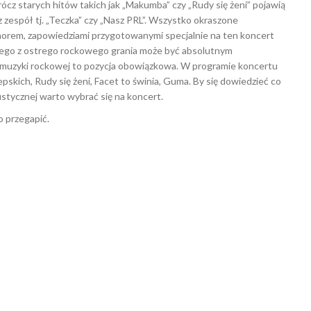
ócz starych hitów takich jak „Makumba” czy „Rudy się żeni” pojawią
 zespół tj. „Teczka” czy „Nasz PRL”. Wszystko okraszone
orem, zapowiedziami przygotowanymi specjalnie na ten koncert
nanego z ostrego rockowego grania może być absolutnym
 muzyki rockowej to pozycja obowiązkowa. W programie koncertu
skich, Rudy się żeni, Facet to świnia, Guma. By się dowiedzieć co
stycznej warto wybrać się na koncert.
 przegapić.
ikowany w
AKTUALNOŚCI