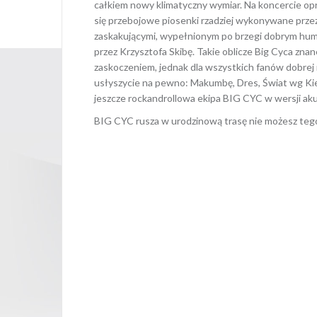
całkiem nowy klimatyczny wymiar. Na koncercie opr
się przebojowe piosenki rzadziej wykonywane przez
zaskakującymi, wypełnionym po brzegi dobrym hum
przez Krzysztofa Skibę. Takie oblicze Big Cyca z
zaskoczeniem, jednak dla wszystkich fanów dobrej
usłyszycie na pewno: Makumbę, Dres, Świat wg Kiep
jeszcze rockandrollowa ekipa BIG CYC w wersji aku
BIG CYC rusza w urodzinową trasę nie możesz tego
Opubl
Nawigacja
wpisu