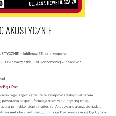
YC AKUSTYCZNIE
a 2023
Dagmara Szymańska
STYCZNIE – jubileusz 35 lecia
zespołu.
19:00 w Swarzędzkiej Sali Koncertowej w Zalasewie
k.pl
wo/Big+Cyc/
ściekłego jazgotu gitar, za to z niepowtarzalnym klimatem
ę powstania zespołu formacja rusza w akustyczną trasę.
grane miękko, ciepło i radośnie. Akustyczne aranżacje nadają
ysłowe melodie w anturażu „unplugged” przenoszą muzę Big Cyca w