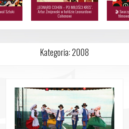
„LEONARD COHEN – PO MIŁOŚCI KRES”.
wal Sztuki
Artur Żmijewski w hołdzie Leonardowi
🎬 Swarzę

Cohenowi
filmowe
Kategoria:
2008