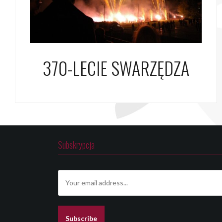
370-LECIE SWARZĘDZA
Subskrypcja
E
m
a
i
l
Subscribe