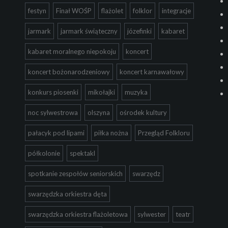
festyn
Finał WOŚP
flażolet
folklor
integracje
jarmark
jarmark świąteczny
józefinki
kabaret
kabaret moralnego niepokoju
koncert
koncert bożonarodzeniowy
koncert karnawałowy
konkurs piosenki
mikołajki
muzyka
noc sylwestrowa
olszyna
ośrodek kultury
pałacyk pod lipami
piłka nożna
Przegląd Folkloru
półkolonie
spektakl
spotkanie zespołów seniorskich
swarzędz
swarzędzka orkiestra dęta
swarzędzka orkiestra flażoletowa
sylwester
teatr