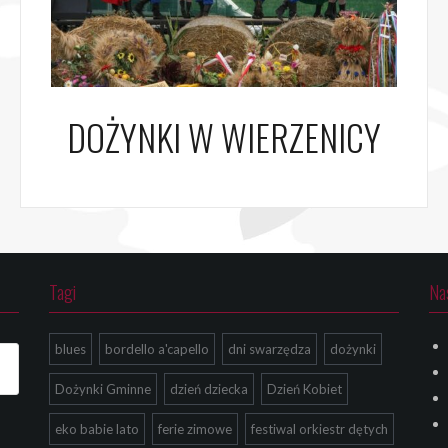
DOŻYNKI W WIERZENICY
Tagi
Na
blues
bordello a'capello
dni swarzędza
dożynki
Dożynki Gminne
dzień dziecka
Dzień Kobiet
eko babie lato
ferie zimowe
festiwal orkiestr dętych