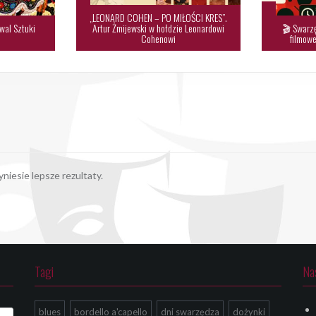
„LEONARD COHEN – PO MIŁOŚCI KRES”.
wal Sztuki
Artur Żmijewski w hołdzie Leonardowi
🎬 Swarzę

Cohenowi
filmowe
niesie lepsze rezultaty.
Tagi
Na
blues
bordello a'capello
dni swarzędza
dożynki