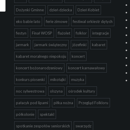
Dożynki Gminne
dzień dziecka
Dzień Kobiet
eko babie lato
ferie zimowe
festiwal orkiestr dętych
festyn
Finał WOŚP
flażolet
folklor
integracje
jarmark
jarmark świąteczny
józefinki
kabaret
kabaret moralnego niepokoju
koncert
koncert bożonarodzeniowy
koncert karnawałowy
konkurs piosenki
mikołajki
muzyka
noc sylwestrowa
olszyna
ośrodek kultury
pałacyk pod lipami
piłka nożna
Przegląd Folkloru
półkolonie
spektakl
spotkanie zespołów seniorskich
swarzędz