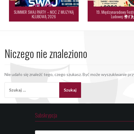
SUMMER SWAJ PARTY – NOC Z MUZYKĄ
19. Międzynarodowy Festi
KLUBOWĄ 2026
Ludowej 🌍💃
Niczego nie znaleziono
Nie udało się znaleźć tego, czego szukasz. Być może wyszukiwanie przy
Szukaj:
Subskrypcja
E