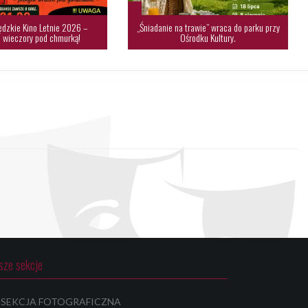
dzkie Kino Letnie 2026 –
„Śniadanie na trawie” wraca do parku przy
 wieczory pod chmurką!
Ośrodku Kultury.
sze sekcje
SEKCJA FOTOGRAFICZNA