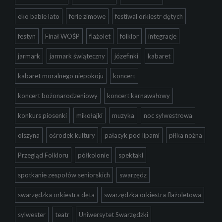
eko babie lato
ferie zimowe
festiwal orkiestr dętych
festyn
Finał WOŚP
flażolet
folklor
integracje
jarmark
jarmark świąteczny
józefinki
kabaret
kabaret moralnego niepokoju
koncert
koncert bożonarodzeniowy
koncert karnawałowy
konkurs piosenki
mikołajki
muzyka
noc sylwestrowa
olszyna
ośrodek kultury
pałacyk pod lipami
piłka nożna
Przegląd Folkloru
półkolonie
spektakl
spotkanie zespołów seniorskich
swarzędz
swarzędzka orkiestra dęta
swarzędzka orkiestra flażoletowa
sylwester
teatr
Uniwersytet Swarzędzki