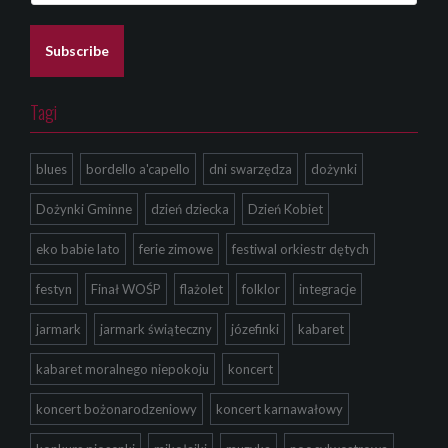
a
i
l
Subscribe
*
Tagi
blues
bordello a'capello
dni swarzędza
dożynki
Dożynki Gminne
dzień dziecka
Dzień Kobiet
eko babie lato
ferie zimowe
festiwal orkiestr dętych
festyn
Finał WOŚP
flażolet
folklor
integracje
jarmark
jarmark świąteczny
józefinki
kabaret
kabaret moralnego niepokoju
koncert
koncert bożonarodzeniowy
koncert karnawałowy