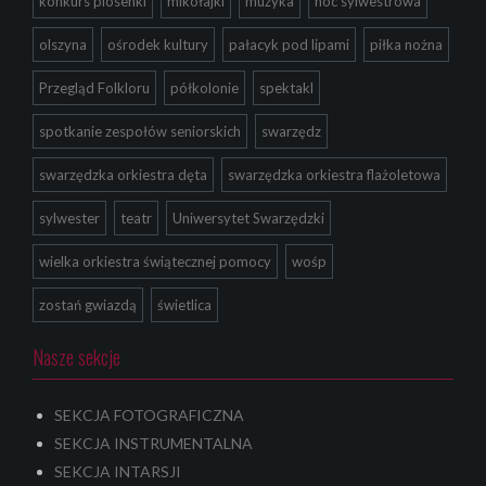
konkurs piosenki
mikołajki
muzyka
noc sylwestrowa
olszyna
ośrodek kultury
pałacyk pod lipami
piłka nożna
Przegląd Folkloru
półkolonie
spektakl
spotkanie zespołów seniorskich
swarzędz
swarzędzka orkiestra dęta
swarzędzka orkiestra flażoletowa
sylwester
teatr
Uniwersytet Swarzędzki
wielka orkiestra świątecznej pomocy
wośp
zostań gwiazdą
świetlica
Nasze sekcje
SEKCJA FOTOGRAFICZNA
SEKCJA INSTRUMENTALNA
SEKCJA INTARSJI