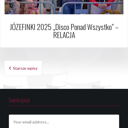
JÓZEFINKI 2025 „Disco Ponad Wszystko” –
RELACJA
Nawigacja
Starsze wpisy
po
wpisach
Subskrypcja
E
m