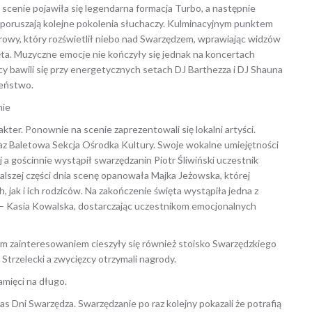
 scenie pojawiła się legendarna formacja Turbo, a następnie
ś poruszają kolejne pokolenia słuchaczy. Kulminacyjnym punktem
rowy, który rozświetlił niebo nad Swarzędzem, wprawiając widzów
ęta. Muzyczne emocje nie kończyły się jednak na koncertach
 bawili się przy energetycznych setach DJ Barthezza i DJ Shauna
leństwo.
nie
akter. Ponownie na scenie zaprezentowali się lokalni artyści.
az Baletowa Sekcja Ośrodka Kultury. Swoje wokalne umiejętności
 a gościnnie wystąpił swarzędzanin Piotr Śliwiński uczestnik
lszej części dnia scenę opanowała Majka Jeżowska, której
 jak i ich rodziców. Na zakończenie święta wystąpiła jedna z
 – Kasia Kowalska, dostarczając uczestnikom emocjonalnych
użym zainteresowaniem cieszyły się również stoisko Swarzędzkiego
trzelecki a zwycięzcy otrzymali nagrody.
mięci na długo.
s Dni Swarzędza. Swarzędzanie po raz kolejny pokazali że potrafią