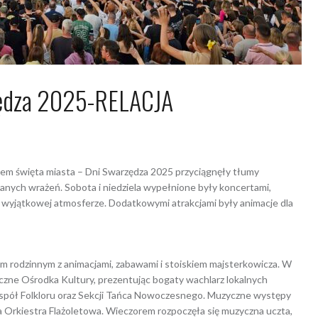
ędza 2025-RELACJA
5
Arkadiusz Nowacki Nowacki
em święta miasta – Dni Swarzędza 2025 przyciągnęły tłumy
ianych wrażeń. Sobota i niedziela wypełnione były koncertami,
wyjątkowej atmosferze. Dodatkowymi atrakcjami były animacje dla
m rodzinnym z animacjami, zabawami i stoiskiem majsterkowicza. W
czne Ośrodka Kultury, prezentując bogaty wachlarz lokalnych
pół Folkloru oraz Sekcji Tańca Nowoczesnego. Muzyczne występy
a Orkiestra Flażoletowa. Wieczorem rozpoczęła się muzyczna uczta,