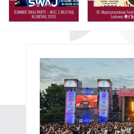
SUMMER SWAJ PARTY – NOC Z MUZYKĄ
19. Międzynarodowy Festi
KLUBOWĄ 2026
Ludowej 🌍💃