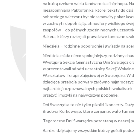
na którą czekało wielu fanów rocka i hip-hopu. Na
niezapomniana Paktofonika, której teksty do dzi
sobotniego wieczoru był niesamowity pokaz lase
w zachwyt i dopełniając atmosfery wielkiego świ
zespołów – do późnych godzin nocnych uczestnicy
Bakera, którzy rozkręcili prawdziwe taneczne sza
Niedziela – rodzinne popołudnie i gwiazdy na sce
Niedziela miała nieco spokojniejszy, rodzinny char
Wystąpiła Sekcja Gimnastyczna Unii Swarzędz or
zaprezentowali młodzi uczestnicy Sekcji Wokalnej
Warsztatów Terapii Zajęciowej w Swarzędzu. W da
dziecięce przeboje porwały zarówno najmłodszych,
najbardziej rozpoznawalnych polskich wokalistek
przeżyć i muzyki na najwyższym poziomie.
Dni Swarzędza to nie tylko pikniki i koncerty. D
Bractwa Kurkowego, które zorganizowało turniej S
Tegoroczne Dni Swarzędza pozostaną w naszej pa
Bardzo dziękujemy wszystkim którzy gościli podcza