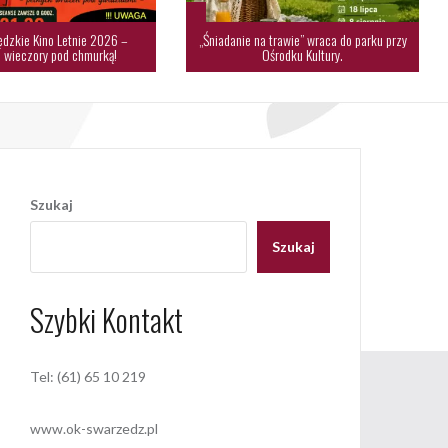
dzkie Kino Letnie 2026 –
„Śniadanie na trawie” wraca do parku przy
 wieczory pod chmurką!
Ośrodku Kultury.
Szukaj
Szukaj
Szybki Kontakt
Tel: (61) 65 10 219
www.ok-swarzedz.pl