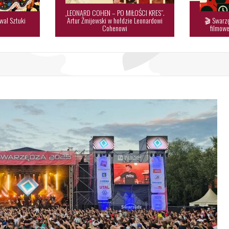
„LEONARD COHEN – PO MIŁOŚCI KRES”.
wal Sztuki
Artur Żmijewski w hołdzie Leonardowi
🎬 Swarzę

Cohenowi
filmowe