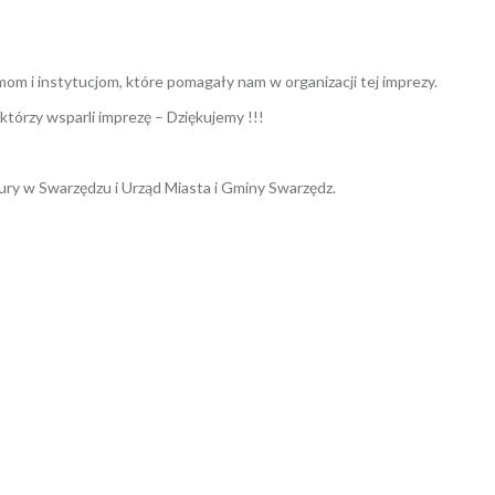
om i instytucjom, które pomagały nam w organizacji tej imprezy.
órzy wsparli imprezę – Dziękujemy !!!
ury w Swarzędzu i Urząd Miasta i Gminy Swarzędz.
ERIA
,
GALERIA 2025
,
RELACJE
,
RELACJE
,
RELACJE 2025