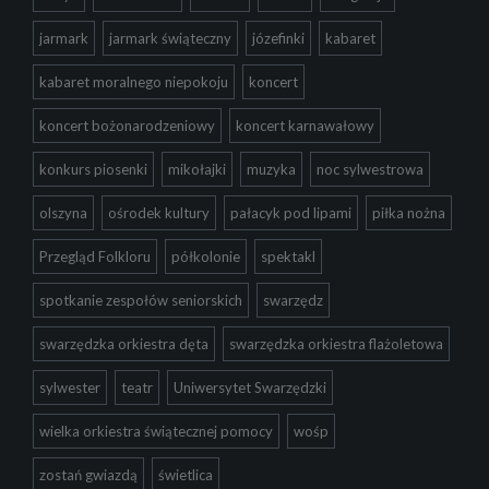
jarmark
jarmark świąteczny
józefinki
kabaret
kabaret moralnego niepokoju
koncert
koncert bożonarodzeniowy
koncert karnawałowy
konkurs piosenki
mikołajki
muzyka
noc sylwestrowa
olszyna
ośrodek kultury
pałacyk pod lipami
piłka nożna
Przegląd Folkloru
półkolonie
spektakl
spotkanie zespołów seniorskich
swarzędz
swarzędzka orkiestra dęta
swarzędzka orkiestra flażoletowa
sylwester
teatr
Uniwersytet Swarzędzki
wielka orkiestra świątecznej pomocy
wośp
zostań gwiazdą
świetlica