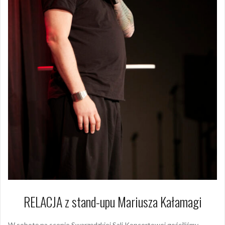
RELACJA z stand-upu Mariusza Kałamagi
W sobotę na scenie Swarzędzkiej Sali Koncertowej gościliśmy