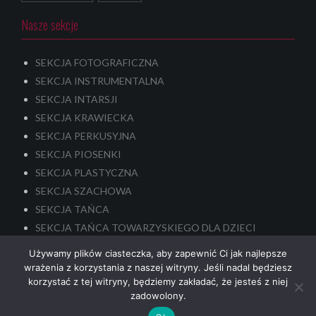
Nasze sekcje
SEKCJA FOTOGRAFICZNA
SEKCJA INSTRUMENTALNA
SEKCJA INTARSJI
SEKCJA KRAWIECKA
SEKCJA PERKUSYJNA
SEKCJA PIOSENKI
SEKCJA PLASTYCZNA
SEKCJA SZACHOWA
SEKCJA TAŃCA
SEKCJA TAŃCA TOWARZYSKIEGO DLA DZIECI
SEKCJA TEATRALNA – dla dzieci i młodzieży
Używamy plików ciasteczka, aby zapewnić Ci jak najlepsze
SENIORALNA SEKCJA TEATRALNA
wrażenia z korzystania z naszej witryny. Jeśli nadal będziesz
korzystać z tej witryny, będziemy zakładać, że jesteś z niej
zadowolony.
nek-it.pl
design.