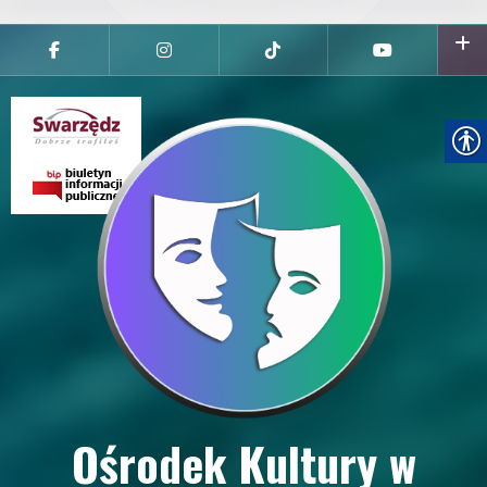
Przejdź
do
Facebook
Instagram
tiktok
youtube
treści
Ośrodek Kultury w