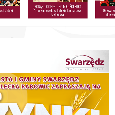
„LEONARD COHEN – PO MIŁOŚCI KRES”.
wal Sztuki
Artur Żmijewski w hołdzie Leonardowi
🎬 Swarzę

Cohenowi
filmowe