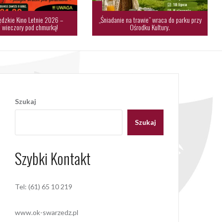
dzkie Kino Letnie 2026 –
„Śniadanie na trawie” wraca do parku przy
 wieczory pod chmurką!
Ośrodku Kultury.
Szukaj
Szukaj
Szybki Kontakt
Tel: (61) 65 10 219
www.ok-swarzedz.pl