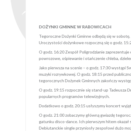
2 sierpni
DOŻYNKI GMINNE W RABOWICACH
Tegoroczne Dożynki Gminne odbędą się w sobotę, 27
Uroczystości dożynkowe rozpoczną się o godz. 15:
O godz. 16:20 Zespół Poligrodzianie zaprezentuje 
powrozowe, ośpiewanie i otańczenie chleba, dzielen
Jako pierwsza na scenie – o godz. 17:30 wystąpi S
muzyki rozrywkowej. O godz. 18:15 przed publiczn
tegorocznych Dożynek Gminnych zakończy występ
O godz. 19:15 rozpocznie się stand-up Tadeusza Dr
popularnych programów telewizyjnych.
Dodatkowo o godz. 20:15 usłyszymy koncert wyjąt
O godz. 21:00 zobaczymy główną gwiazdę tegorocz
gatunku disco-dance. Ich pierwszym hitem okazał s
Debiutanckie single przyniosły zespołowi dużo moż