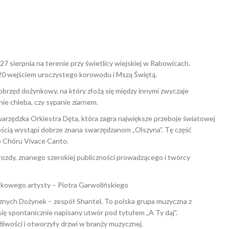
a 2022
Dagmara Szymańska
 sierpnia na terenie przy świetlicy wiejskiej w Rabowicach.
20 wejściem uroczystego korowodu i Mszą Świętą.
obrzęd dożynkowy, na który złożą się między innymi zwyczaje
ie chleba, czy sypanie ziarnem.
warzędzka Orkiestra Dęta, która zagra największe przeboje światowej
ością wystąpi dobrze znana swarzędzanom „Olszyna”. Tę część
 Chóru Vivace Canto.
ozdy, znanego szerokiej publiczności prowadzącego i twórcy
kowego artysty – Piotra Garwolińskiego
nych Dożynek – zespół Shantel. To polska grupa muzyczna z
ię spontanicznie napisany utwór pod tytułem „A Ty daj”.
liwości i otworzyły drzwi w branży muzycznej.