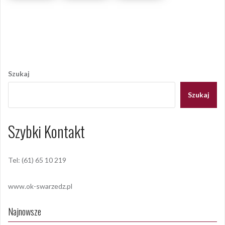
Opublikowany w
2011
,
ARCHIWUM
Tagged
dożynki
,
Dożynki
Gminne
,
Rabowice
Nawigacja
wpisu
Szukaj
Szukaj
Szybki Kontakt
Tel: (61) 65 10 219
www.ok-swarzedz.pl
Najnowsze