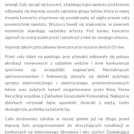
energii. Gdy zaczął się koncert, z każdego kąta namiotu pod którym
odbywała się impreza, wyszła ogromna grupa fanów, która w miarę
trwania koncertu stopniowo się powiększała, aż zajęła prawie całą
powierzchnię namiotu. Wszyscy bawili się znakomicie, w pewnym
momencie skandując nazwisko artysty. Pod koniec koncertu
zaprosił na scenę publiczność i zatańczył z nimi do swojego utworu.
Imprezę zakończyła zabawa taneczna przy muzyce dwóch DJ-ów.
Przez cały dzień na parkingu przy pływalni odbywały się pokazy
akrobacji rowerowych z udziałem widzów i inne konkurencje
sportowe np. przejażdżki segway’ami. Niesłabnącym
zainteresowaniem i frekwencją cieszyły się zbiórki zużytego
sprzętu elektronicznego i elektrycznego, przeterminowanych
leków oraz zużytych baterii zorganizowane przez firmę Stena
Recycling wspólnie z Zakładem Gospodarki Komunalnej. Najlepsi w
zbiórkach otrzymali fajne upominki: doniczki z miętą, torby
ekologicnze, pudełka na baterie itp.
Całe środowisko szkolne w naszej gminie już na długo przed
imprezą żyło przygotowaniami do ekscytujących rywalizacji w
konkursach na śmieciowego dinozaura i eko ciuchy! Zaskakująca