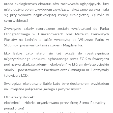
uroda ekologicznych ekozaurusów zachwycała oglądających. Jury
miało duży problem z wyborem zwycięzcy. Takoż samo sprawa miała
się przy wyborze najpiękniejszej kreacji ekologicznej. Oj było w
czym wybierać!
Zwycięzkie szkoły nagrodzone zostały wycieczkami do Parku
Etnograficznego w Dziekanowicach oraz Muzeum Pierwszych
Piastów na Lednicy, a także wycieczką do Wilczego Parku w
Stobnicy i pysznymi tortami z cukierni Magdalenka.
Eko Babie Lato stało się też okazją do rozstrzygnięcia
międzyszkolnego konkursu ogłoszonego przez ZGK w Swarzędzu
pod nazwą „Bądź świadomym ekologiem”, w którym dwie zwycięskie
szkoły – podstawówka z Paczkowa oraz Gimnazjum nr 2 otrzymały
telewizory LCD.
Swarzędzu, ekologiczne Babie Lato było doskonałym przykładem
na umiejętne połączenie „miłego z pożytecznym”!
Oto efekty zbiórek:
ekośmieci – zbiórka organizowana przez firmę Stena Recycling –
ponad 5 ton!