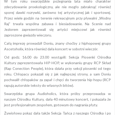
W tym roku swarzędzkie pożegnania lata miało charakter
zdecydowanie proekologiczny, ale nie mogło zabraknąć również
sporej dawki rozrywki, zarówno tej artystycznej jak i sportowej.
Przez wiele godzin na terenie rekreacyjnym przy pływalni „Wodny
Raj” trwała wspólna zabawa i biesiadowanie. Na Scenie nad
Jeziorem zaprezentowali się artyści miejscowi jak również
zaproszone gwiazdy wieczoru.
Całą imprezę prowadził Doniu, znany choćby z hiphopowej grupy
Ascetoholix, która również dała koncert w sobotni wieczór.
Od godz. 16.00 do 23.00 wystąpili: Sekcja Piosenki Ośrodka
Kultury zaprezentowała HIP-HOP, w wykonaniu grupy RCP Skład
(Rap Conection People), która działa przy sekcji piosenki od tego
roku. Chłopacy pokazali się z jak najlepszej strony, a sam Doniu
pochwalił chłopaków za zapał i chęci do tworzenia hip-hopu (RCP
rapują autorskie teksty do własnych bitów).
Swarzędzka grupa Audioholics, która próby przeprowadza w
naszym Ośrodku Kultury, dała 40 minutowy koncert, i pokazała że
jest profesjonalnym zespołem, gotowym do nagrania płyty.
Żywiołowy pokaz dała także Sekcja Tańca z naszego Ośrodka i po