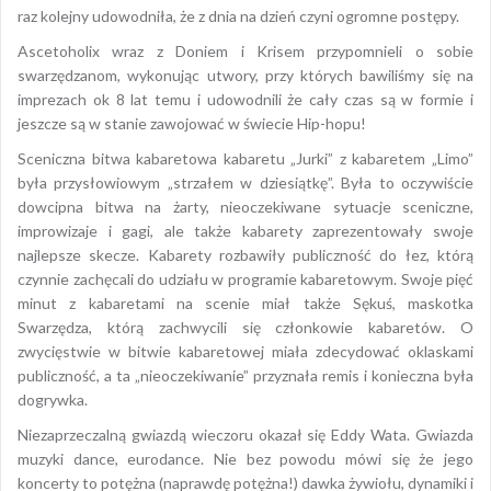
raz kolejny udowodniła, że z dnia na dzień czyni ogromne postępy.
Ascetoholix wraz z Doniem i Krisem przypomnieli o sobie
swarzędzanom, wykonując utwory, przy których bawiliśmy się na
imprezach ok 8 lat temu i udowodnili że cały czas są w formie i
jeszcze są w stanie zawojować w świecie Hip-hopu!
Sceniczna bitwa kabaretowa kabaretu „Jurki” z kabaretem „Limo”
była przysłowiowym „strzałem w dziesiątkę”. Była to oczywiście
dowcipna bitwa na żarty, nieoczekiwane sytuacje sceniczne,
improwizaje i gagi, ale także kabarety zaprezentowały swoje
najlepsze skecze. Kabarety rozbawiły publiczność do łez, którą
czynnie zachęcali do udziału w programie kabaretowym. Swoje pięć
minut z kabaretami na scenie miał także Sękuś, maskotka
Swarzędza, którą zachwycili się członkowie kabaretów. O
zwycięstwie w bitwie kabaretowej miała zdecydować oklaskami
publiczność, a ta „nieoczekiwanie” przyznała remis i konieczna była
dogrywka.
Niezaprzeczalną gwiazdą wieczoru okazał się Eddy Wata. Gwiazda
muzyki dance, eurodance. Nie bez powodu mówi się że jego
koncerty to potężna (naprawdę potężna!) dawka żywiołu, dynamiki i