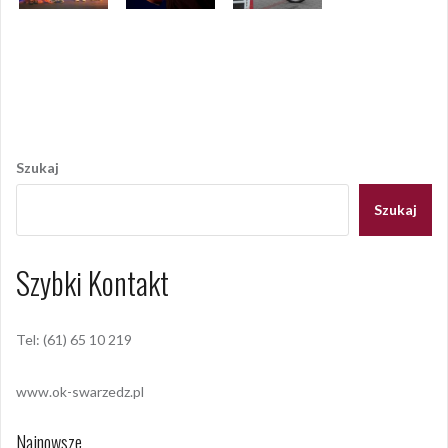
Opublikowany w
2011
,
ARCHIWUM
Tagged
eko babie lato
,
swarzędz
Nawigacja
wpisu
Szukaj
Szukaj
Szybki Kontakt
Tel: (61) 65 10 219
www.ok-swarzedz.pl
Najnowsze