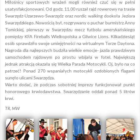
Miłośnicy sportowych wrażeń mogli również czuć się w pełni
usatysfakcjonowani. Od godz. 11.00 ruszał rajd rowerowy na trasie
Swarzędz-Uzarzewo-Swarzędz oraz nordic walking dookoła Jeziora
Swarzędzkiego. Nowością był, rozgrywany o puchar burmistrz Anny
Tomickiej, pierwszy w Swarzędzu mecz futbolu amerykańskiego
pomiędzy KFA Fireballs Wielkopolska a Gliwice Lions. Kilkadziesiąt
osób sprawdziło swoje umiejętności na wirtualnym Torze Daytona.
Nagroda dla najlepszych budziła wielkie emocje- jazda prawdziwym
samochodem rajdowym po prostu wbijała w fotel. Największą
jednak atrakcją okazała się Wielka Parada Motocykli. Oj, było na co
patrzeć! Ponad 270 wspaniałych motocykli ozdobionych flagami
sunęło ulicami Swarzędza.
Warto dodać, że podczas sobotniej imprezy funkcjonował punkt
honorowego krwiodawstwa. Swarzędzanie oddali ponad 5 litrów
krwi.
TR, MW