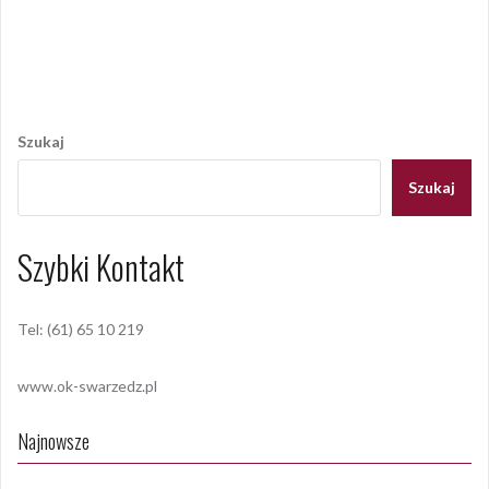
Opublikowany w
2010
,
ARCHIWUM
Tagged
country
,
festyn
,
Izotop
Nawigacja
wpisu
Szukaj
Szukaj
Szybki Kontakt
Tel: (61) 65 10 219
www.ok-swarzedz.pl
Najnowsze