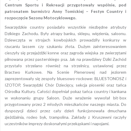
Centrum Sportu i Rekreacji przygotowały wspólnie, pod
patronatem burmistrz Anny Tomickiej – Festyn Country i
rozpoczęcie Sezonu Motocyklowego.
Swarzędzkie country posiadało wszystkie niezbędne atrybuty
Dzikiego Zachodu. Były atrapy banku, sklepu, więzienia, saloonu.
Dziewczęta w strojach kowbojskich prowadziły konkursy w
rzucaniu lassem czy szukaniu złota. Dużym zainteresowaniem
cieszyły się przejażdżki konne oraz zagroda wiejska ze zwierzętami
pilnowana przez pasterskiego psa. Jak na prawdziwy Dziki Zachód
przystało strzelano również na strzelnicy, ustawionej przez
Bractwo Kurkowe. Na Scenie Plenerowej nad jeziorem
zaprezentowały się zespoły bluesowo-rockowe: BLUESTONOSZ i
IZOTOP, Swarzędzki Chór Dziecięcy, sekcja piosenki oraz tańca
Ośrodka Kultury. Całości dopełniał pokaz tańca country i kankana
w wykonaniu grupy Saloon. Duże wrażenie wywołał bit-box
przygotowany przez 2 młodych mieszkańców naszego miasta. Do
dyspozycji dzieci przez cały dzień funkcjonowała dmuchana
zjeżdżalnia, rodeo byk, trampolina. Zakłady z Kruszewni raczyły
uczestników imprezy doskonałymi przekąskami i napojami.