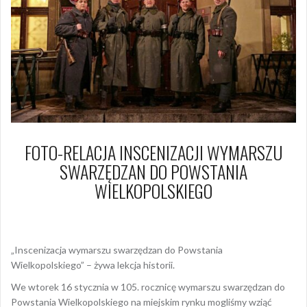
FOTO-RELACJA INSCENIZACJI WYMARSZU
SWARZĘDZAN DO POWSTANIA
WIELKOPOLSKIEGO
17 stycznia 2024
Arkadiusz Nowacki Nowacki
„Inscenizacja wymarszu swarzędzan do Powstania
Wielkopolskiego” – żywa lekcja historii.
We wtorek 16 stycznia w 105. rocznicę wymarszu swarzędzan do
Powstania Wielkopolskiego na miejskim rynku mogliśmy wziąć