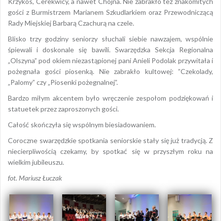
Krzykos, Cerekwicy, a nawet Chojna. Nie zabrakło też znakomitych
gości z Burmistrzem Marianem Szkudlarkiem oraz Przewodniczącą
Rady Miejskiej Barbarą Czachurą na czele.
Blisko trzy godziny seniorzy słuchali siebie nawzajem, wspólnie
śpiewali i doskonale się bawili. Swarzędzka Sekcja Regionalna
„Olszyna” pod okiem niezastąpionej pani Anieli Podolak przywitała i
pożegnała gości piosenką. Nie zabrakło kultowej: ”Czekolady,
„Palomy” czy „Piosenki pożegnalnej”.
Bardzo miłym akcentem było wręczenie zespołom podziękowań i
statuetek przez zaproszonych gości.
Całość skończyła się wspólnym biesiadowaniem.
Coroczne swarzędzkie spotkania seniorskie stały się już tradycją. Z
niecierpliwością czekamy, by spotkać się w przyszłym roku na
wielkim jubileuszu.
fot. Mariusz Łuczak