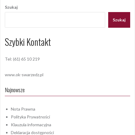
wpisu
Szukaj
Szukaj
Szybki Kontakt
Tel: (61) 65 10 219
www.ok-swarzedz.pl
Najnowsze
Nota Prawna
Polityka Prywatności
Klauzula informacyjna
Deklaracja dostępności