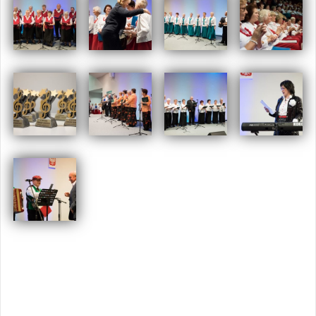
Opublikowany w
2017
,
ARCHIWUM
Tagged
olszyna
,
spotkanie
zespołów seniorskich
,
swarzędz
Nawigacja