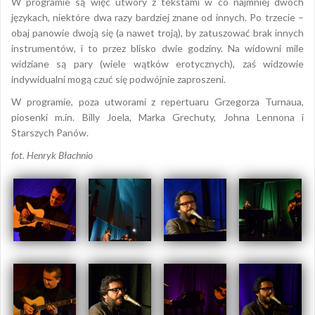
W programie są więc utwory z tekstami w co najmniej dwóch
językach, niektóre dwa razy bardziej znane od innych. Po trzecie –
obaj panowie dwoją się (a nawet troją), by zatuszować brak innych
instrumentów, i to przez blisko dwie godziny. Na widowni mile
widziane są pary (wiele wątków erotycznych), zaś widzowie
indywidualni mogą czuć się podwójnie zaproszeni.
W programie, poza utworami z repertuaru Grzegorza Turnaua,
piosenki m.in. Billy Joela, Marka Grechuty, Johna Lennona i
Starszych Panów.
fot. Henryk Błachnio