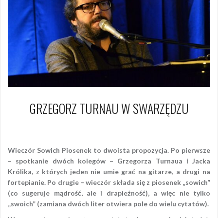
GRZEGORZ TURNAU W SWARZĘDZU
4 listopada 2012
Piotr
Wieczór Sowich Piosenek to dwoista propozycja. Po pierwsze
– spotkanie dwóch kolegów – Grzegorza Turnaua i Jacka
Królika, z których jeden nie umie grać na gitarze, a drugi na
fortepianie. Po drugie – wieczór składa się z piosenek „sowich”
(co sugeruje mądrość, ale i drapieżność), a więc nie tylko
„swoich” (zamiana dwóch liter otwiera pole do wielu cytatów).