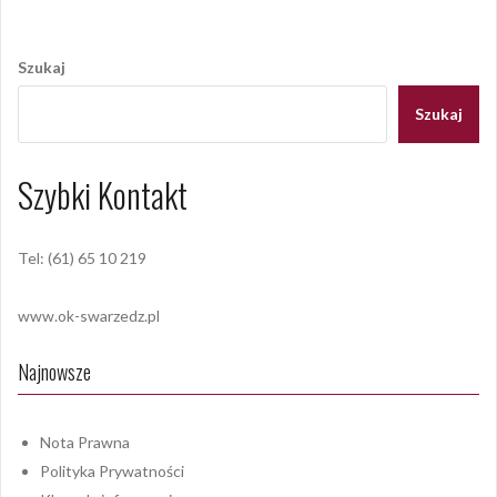
Nawigacja
wpisu
Szukaj
Szukaj
Szybki Kontakt
Tel: (61) 65 10 219
www.ok-swarzedz.pl
Najnowsze
Nota Prawna
Polityka Prywatności