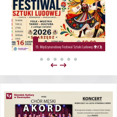
19. Międzynarodowy Festiwal Sztuki Ludowej 🌍💃🕺