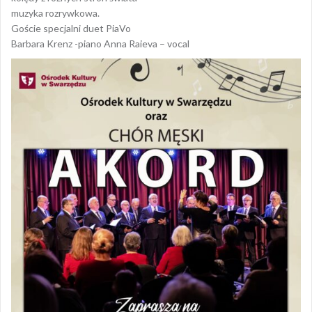
muzyka rozrywkowa.
Goście specjalni duet PiaVo
Barbara Krenz -piano Anna Raieva – vocal