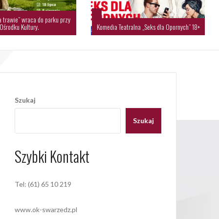
a trawie” wraca do parku przy
Ośrodku Kultury.
Komedia Teatralna „Seks dla Opornych” 18+
Szukaj
Szukaj
Szybki Kontakt
Tel: (61) 65 10 219
www.ok-swarzedz.pl