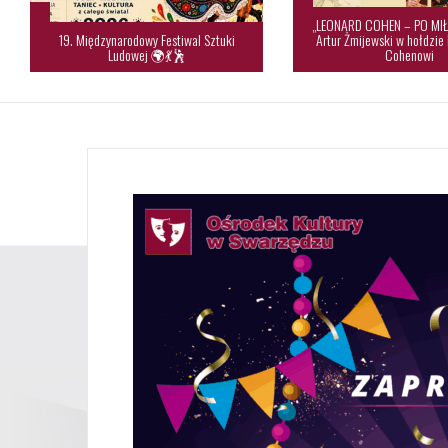
„LEONARD COHEN – PO MIŁ
19. Międzynarodowy Festiwal Sztuki
Artur Żmijewski w hołdzie
Ludowej 🌍💃🕺
Cohenowi