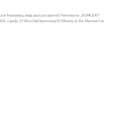
3
Arkadiusz Nowacki Nowacki
ętą w Swarzędzu, mają zaszczyt zaprosić Państwa na „KONCERT
. o godz, 17:00 w Hali Sportowej SCSiR przy ul. Św. Marcina 1 w
ikowany w
AKTUALNOŚCI