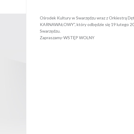
6 lutego 202
Ośrodek Kultury w Swarzędzu wraz z Orkiestrą D
KARNAWAŁOWY”, który odbędzie się 19 lutego 2023r
Swarzędzu.
Zapraszamy-WSTĘP WOLNY
Opubl
Nawigacja
wpisu