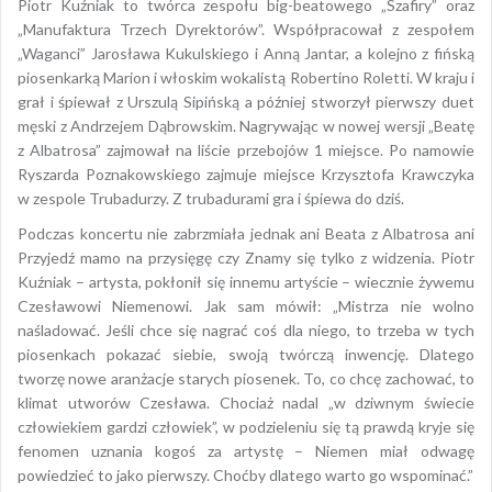
Piotr Kuźniak to twórca zespołu big-beatowego „Szafiry” oraz
„Manufaktura Trzech Dyrektorów”. Współpracował z zespołem
„Waganci” Jarosława Kukulskiego i Anną Jantar, a kolejno z fińską
piosenkarką Marion i włoskim wokalistą Robertino Roletti. W kraju i
grał i śpiewał z Urszulą Sipińską a później stworzył pierwszy duet
męski z Andrzejem Dąbrowskim. Nagrywając w nowej wersji „Beatę
z Albatrosa” zajmował na liście przebojów 1 miejsce. Po namowie
Ryszarda Poznakowskiego zajmuje miejsce Krzysztofa Krawczyka
w zespole Trubadurzy. Z trubadurami gra i śpiewa do dziś.
Podczas koncertu nie zabrzmiała jednak ani Beata z Albatrosa ani
Przyjedź mamo na przysięgę czy Znamy się tylko z widzenia. Piotr
Kuźniak – artysta, pokłonił się innemu artyście – wiecznie żywemu
Czesławowi Niemenowi. Jak sam mówił: „Mistrza nie wolno
naśladować. Jeśli chce się nagrać coś dla niego, to trzeba w tych
piosenkach pokazać siebie, swoją twórczą inwencję. Dlatego
tworzę nowe aranżacje starych piosenek. To, co chcę zachować, to
klimat utworów Czesława. Chociaż nadal „w dziwnym świecie
człowiekiem gardzi człowiek”, w podzieleniu się tą prawdą kryje się
fenomen uznania kogoś za artystę – Niemen miał odwagę
powiedzieć to jako pierwszy. Choćby dlatego warto go wspominać.”