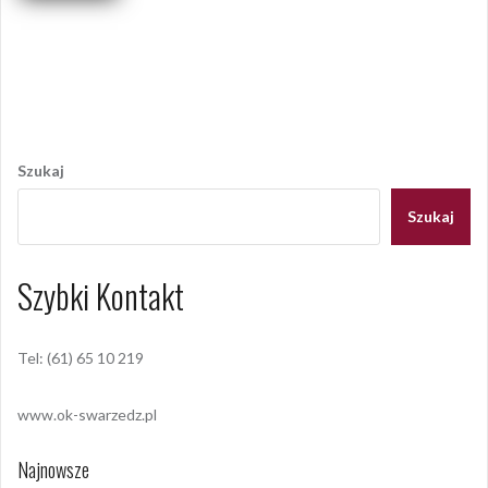
Opublikowany w
2011
,
ARCHIWUM
Tagged
koncert
,
pałacyk
pod lipami
,
Piotr Kuźniak
Nawigacja
wpisu
Szukaj
Szukaj
Szybki Kontakt
Tel: (61) 65 10 219
www.ok-swarzedz.pl
Najnowsze