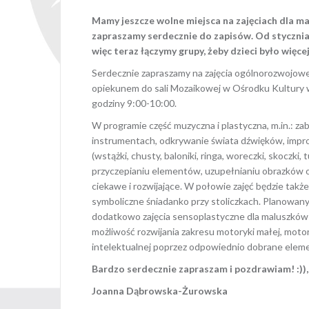
Mamy jeszcze wolne miejsca na zajęciach dla malu
zapraszamy serdecznie do zapisów. Od stycznia b
więc teraz łączymy grupy, żeby dzieci było więcej
Serdecznie zapraszamy na zajęcia ogólnorozwojowe 
opiekunem do sali Mozaikowej w Ośrodku Kultury w
godziny 9:00-10:00.
W programie część muzyczna i plastyczna, m.in.: 
instrumentach, odkrywanie świata dźwięków, impr
(wstążki, chusty, baloniki, ringa, woreczki, skoczki,
przyczepianiu elementów, uzupełnianiu obrazków o
ciekawe i rozwijające. W połowie zajęć będzie ta
symboliczne śniadanko przy stoliczkach. Planowany j
dodatkowo zajęcia sensoplastyczne dla maluszków 
możliwość rozwijania zakresu motoryki małej, motor
intelektualnej poprzez odpowiednio dobrane elemen
Bardzo serdecznie zapraszam i pozdrawiam! :)),
Joanna Dąbrowska-Żurowska