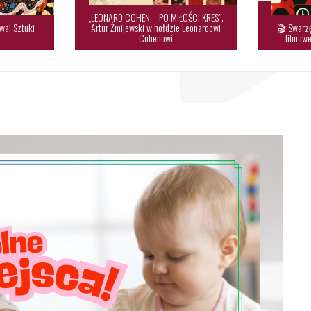
„LEONARD COHEN – PO MIŁOŚCI KRES”.
wal Sztuki
Artur Żmijewski w hołdzie Leonardowi
🎬 Swarzę

Cohenowi
filmowe