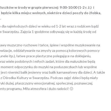
szków w środy w grupie pierwszej: 9:00-10:00 (1-2 r. ż.) i
ędzie kilka miejsc wolnych, niektóre dzieci poszły do żłobka,
.
dla najmłodszych dzieci w wieku od 1-2 lat wraz z rodzicem bądź
 Swarzędzu. Zajęcia 1-godzinne odbywają się w każdą środę od
zabawy muzyczno-ruchowe i tańce, śpiew i wspólne muzykowanie na
owizacje, oddziaływanie na zmysły za pomocą kolorowych pomocy
 tunele itp.), łatwe prace plastyczne polegające na doklejaniu,
raz wiele podobnych i miłych zadań, które dla maluszków będą
kże moment odpoczynku do muzyki na poduszeczkach lub wspólne
est również balik jesienny oraz balik karnawałowy dla dzieci. A także
z Ośrodka Kultury w Swarzędzu. Podczas zajęć dzieci będą miały
yki dużej, płaszczyzny emocjonalnej, społecznej, poznawczej,
ty programu. Miła atmosfera i dużo radości! 🙂