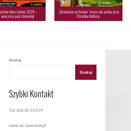
dzkie Kino Letnie 2026 –
„Śniadanie na trawie” wraca do parku przy
 wieczory pod chmurką!
Ośrodku Kultury.
Szukaj
Szukaj
Szybki Kontakt
Tel: (61) 65 10 219
www.ok-swarzedz.pl