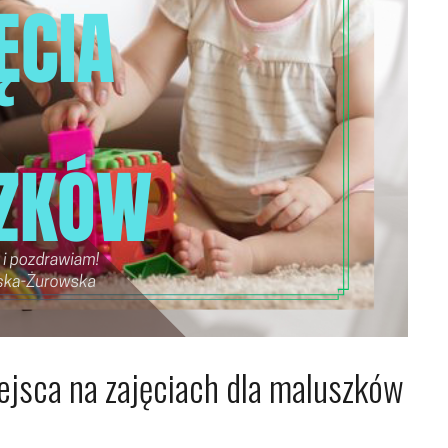
jsca na zajęciach dla maluszków
25
Arkadiusz Nowacki Nowacki