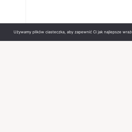
Używamy plików ciasteczka, aby zapewnić Ci jak najlepsze wrażen