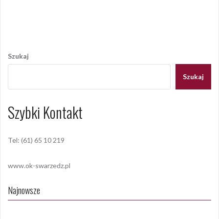
bożonarodzeniowy
,
Monika Kuszyńska
Nawigacja
wpisu
Szukaj
Szukaj
Szybki Kontakt
Tel: (61) 65 10 219
www.ok-swarzedz.pl
Najnowsze