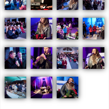
Opublikowany w
2014
,
ARCHIWUM
Tagged
koncert
,
koncert