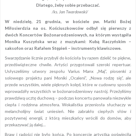
Dlatego, żeby sobie przebaczać.
/ks. Jan Twardowski/
W niedzielę, 21 grudnia, w kościele pw. Matki Bożej
Miłosierdzia na os. Kościuszkowców odbył się pierwszy z
dwóch Koncertów Bożonarodzeniowych, na którym wystąpiła
Monika Kuszyńska wraz z muzykami: Kubą Raczyńskim –
saksofon oraz Rafałem Stępień – instrumenty klawiszowe.
Swarzędzanie licznie przybyli do kościoła by razem dzielić te piękne,
przedświąteczne chwile. Artyści przygotowali szeroki repertuar.
Usłyszeliśmy utwory zespołu Varius Manx „Maj”, piosenki z
solowego projektu pani Moniki „Ocaleni”, „Nowa rodzę się”, ale
przede wszystkim, wiele pięknych kolęd, które w cudowny sposób
wprowadziły wszystkich w bożonarodzeniowy nastrój. Przeżyliśmy
prawdziwą ucztę duchową – podczas koncertu panowała niezwykle
ciepła i rodzinna atmosfera. Wokalistka przeniosła słuchaczy w
melancholijny świat uniesień. Nie zabrakło ciepłych słów i
pozytywnej energii, z którą mieszkańcy wrócili do domów, aby
przekazywać ją dalej…
Braw i radości nie było końca. Po koncercie artystka poświęciła