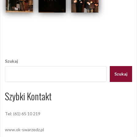
Opublikowany w
2013
,
ARCHIWUM
Tagged
noc sylwestrowa
,
sylwester
Nawigacja
wpisu
Szukaj
Szukaj
Szybki Kontakt
Tel: (61) 65 10 219
www.ok-swarzedz.pl