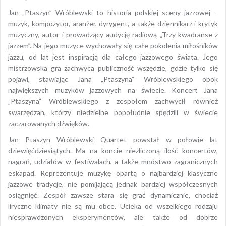
Jan „Ptaszyn” Wróblewski to historia polskiej sceny jazzowej –
muzyk, kompozytor, aranżer, dyrygent, a także dziennikarz i krytyk
muzyczny, autor i prowadzący audycję radiową „Trzy kwadranse z
jazzem”. Na jego muzyce wychowały się całe pokolenia miłośników
jazzu, od lat jest inspiracją dla całego jazzowego świata. Jego
mistrzowska gra zachwyca publiczność wszędzie, gdzie tylko się
pojawi, stawiając Jana „Ptaszyna” Wróblewskiego obok
największych muzyków jazzowych na świecie. Koncert Jana
„Ptaszyna” Wróblewskiego z zespołem zachwycił również
swarzędzan, którzy niedzielne popołudnie spędzili w świecie
zaczarowanych dźwięków.
Jan Ptaszyn Wróblewski Quartet powstał w połowie lat
dziewięćdziesiątych. Ma na koncie niezliczoną ilość koncertów,
nagrań, udziałów w festiwalach, a także mnóstwo zagranicznych
eskapad. Reprezentuje muzykę opartą o najbardziej klasyczne
jazzowe tradycje, nie pomijającą jednak bardziej współczesnych
osiągnięć. Zespół zawsze stara się grać dynamicznie, chociaż
liryczne klimaty nie są mu obce. Ucieka od wszelkiego rodzaju
niesprawdzonych eksperymentów, ale także od dobrze