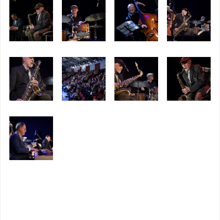
Opublikowany w
2017
,
ARCHIWUM
Tagged
jan ptaszyn
wróblewski quartet
,
jazz
,
swarzędz
Nawigacja