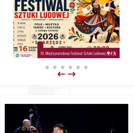
19. Międzynarodowy Festiwal Sztuki Ludowej 🌍💃🕺