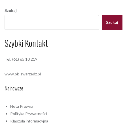
wpisu
Szukaj
Szukaj
Szybki Kontakt
Tel: (61) 65 10 219
www.ok-swarzedz.pl
Najnowsze
Nota Prawna
Polityka Prywatności
Klauzula informacyjna