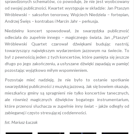
sprawdzonych schematów, co powoduje, że nie jest wyobcowany
od swojej publiczności. Kwartet występuje w składzie: Jan Ptaszyn
Wróblewski – saksofon tenorowy, Wojciech Niedziela – fortepian,
Andrzej Święs – kontrabas i Marcin Jahr – perkusja.
Niedzielny koncert spowodował, że swarzędzka publiczność
odleciała do zupełnie innego – magicznego świata. Jan „Ptaszyn”
Wróblewski Quartet czarował dźwiękami budując nastrój,
towarzyszący największym wydarzeniom jazzowym na świecie. To
był z pewnością jeden z tych koncertów, które pamięta się jeszcze
długo po jego zakończeniu, a usłyszane dźwięki zapadają w pamięć
pozostając wyjątkowo miłym wspomnieniem.
Pozostaje mieć nadzieję, że nie było to ostanie spotkanie
swarzędzkiej publiczności z muzyką jazzową. Jak się bowiem okazuje,
mieszkańcy gminy są spragnieni nie tylko koncertów tanecznych,
ale również magicznych dźwięków bogatego instrumentarium,
które przenosi słuchacza w zupełnie inny świat – jakże odległy od
zabieganej i często stresującej codzienności.
fot. Mariusz Łuczak