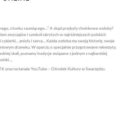
 2020
Dagmara Szymańska
lonego, z borku szumiącego…” A skąd przybyły choinkowe ozdoby?
iem zwyczajów i symboli ukrytych w najróżniejszych polskich
 cukierki… anioły i serca… Każda ozdoba ma swoją historię, swoje
zeniowym drzewku. W oparciu o specjalnie przygotowane rekwizyty,
iej skali, poznamy tradycje związane z jednym z najbardziej
inki. „
TK oraz na kanale YouTube – Ośrodek Kultury w Swarzędzu.
kowany w
2020
,
ARCHIWUM