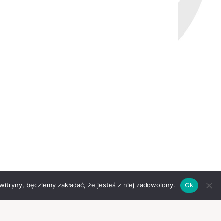
 witryny, będziemy zakładać, że jesteś z niej zadowolony.
Ok