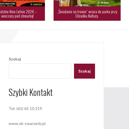
dzkie Kino Letnie 2026 –
„Śniadanie na trawie” wraca do parku przy
 wieczory pod chmurką!
Ośrodku Kultury.
Szukaj
Szukaj
Szybki Kontakt
Tel: (61) 65 10 219
www.ok-swarzedz.pl