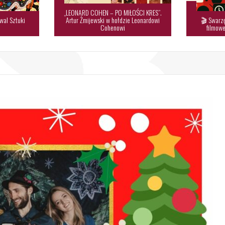
„LEONARD COHEN – PO MIŁOŚCI KRES”.
wal Sztuki
Artur Żmijewski w hołdzie Leonardowi
🎬 Swarzę

Cohenowi
filmowe