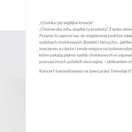
5 grudnia
„Choinka i jej wigilijne kreacje”
„Choineczko miła, skądże ty przybyła? Z lasku zie
Pytanie to zaprosi nas do wyjątkowej podróży szlak
ozdobach choinkowych. Bombki i łańcuchy… jabłka i
znaczenie, a często i swoje miejsce na bożonarod
które pokażą piękno ozdób choinkowych w odpowiedn
powszechnych polskich zwyczajów – ubieraniem cho
Koncert transmitowany na żywo przez Telewizję S
Opubli
Nawigacja
wpisu