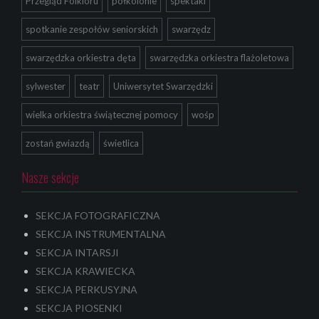
Przegląd Folkloru
półkolonie
spektakl
spotkanie zespołów seniorskich
swarzędz
swarzędzka orkiestra dęta
swarzędzka orkiestra flażoletowa
sylwester
teatr
Uniwersytet Swarzędzki
wielka orkiestra świątecznej pomocy
wośp
zostań gwiazdą
świetlica
Nasze sekcje
SEKCJA FOTOGRAFICZNA
SEKCJA INSTRUMENTALNA
SEKCJA INTARSJI
SEKCJA KRAWIECKA
SEKCJA PERKUSYJNA
SEKCJA PIOSENKI