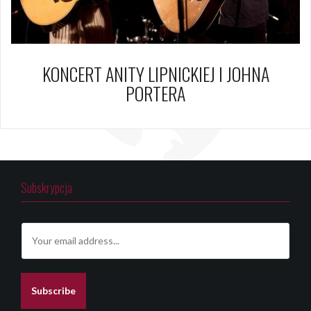
KONCERT ANITY LIPNICKIEJ I JOHNA
PORTERA
Subskrypcja
E
m
a
i
l
Subscribe
*