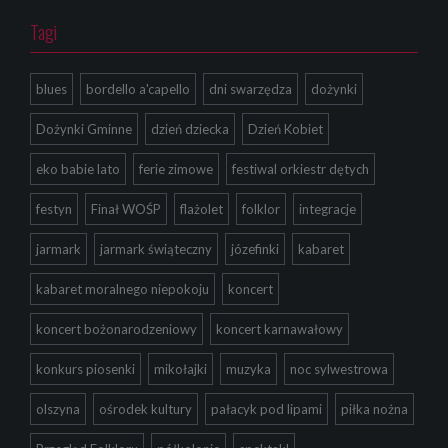
Tagi
blues
bordello a'capello
dni swarzędza
dożynki
Dożynki Gminne
dzień dziecka
Dzień Kobiet
eko babie lato
ferie zimowe
festiwal orkiestr dętych
festyn
Finał WOŚP
flażolet
folklor
integracje
jarmark
jarmark świąteczny
józefinki
kabaret
kabaret moralnego niepokoju
koncert
koncert bożonarodzeniowy
koncert karnawałowy
konkurs piosenki
mikołajki
muzyka
noc sylwestrowa
olszyna
ośrodek kultury
pałacyk pod lipami
piłka nożna