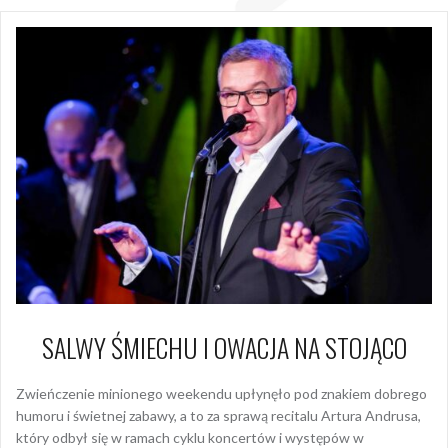
SALWY ŚMIECHU I OWACJA NA STOJĄCO
Zwieńczenie minionego weekendu upłynęło pod znakiem dobrego
humoru i świetnej zabawy, a to za sprawą recitalu Artura Andrusa,
który odbył się w ramach cyklu koncertów i występów w