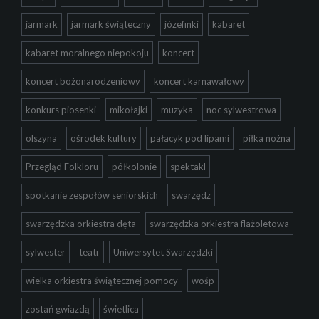
jarmark
jarmark świąteczny
józefinki
kabaret
kabaret moralnego niepokoju
koncert
koncert bożonarodzeniowy
koncert karnawałowy
konkurs piosenki
mikołajki
muzyka
noc sylwestrowa
olszyna
ośrodek kultury
pałacyk pod lipami
piłka nożna
Przegląd Folkloru
półkolonie
spektakl
spotkanie zespołów seniorskich
swarzędz
swarzędzka orkiestra dęta
swarzędzka orkiestra flażoletowa
sylwester
teatr
Uniwersytet Swarzędzki
wielka orkiestra świątecznej pomocy
wośp
zostań gwiazdą
świetlica