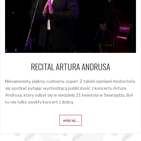
RECITAL ARTURA ANDRUSA
Niesamowity, piękny, cudowny, super! Z takimi opiniami można było
się spotkać pytając wychodzącą publiczność z koncertu Artura
Andrusa, który odbył się w niedzielę 21 kwietnia w Swarzędzu. Był
to nie tylko zwykły koncert z dobrą
więcej…