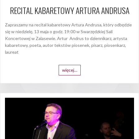
RECITAL KABARETOWY ARTURA ANDRUSA
Zapraszamy na recital kabaretowy Artura Andrusa, który odbędzie
się w niedzielę, 13 maja o godz. 19:00 w Swarzędzkiej Sali
Koncertowej w Zalasewie. Artur Andrus to dziennikarz, artysta
kabaretowy, poeta, autor tekstów piosenek, pisarz, piosenkarz,
laureat
więcej…