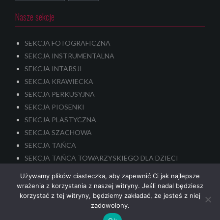
Nasze sekcje
SEKCJA FOTOGRAFICZNA
SEKCJA INSTRUMENTALNA
SEKCJA INTARSJI
SEKCJA KRAWIECKA
SEKCJA PERKUSYJNA
SEKCJA PIOSENKI
SEKCJA PLASTYCZNA
SEKCJA SZACHOWA
SEKCJA TAŃCA
SEKCJA TAŃCA TOWARZYSKIEGO DLA DZIECI
SEKCJA TEATRALNA – dla dzieci i młodzieży
Używamy plików ciasteczka, aby zapewnić Ci jak najlepsze
SENIORALNA SEKCJA TEATRALNA
wrażenia z korzystania z naszej witryny. Jeśli nadal będziesz
korzystać z tej witryny, będziemy zakładać, że jesteś z niej
zadowolony.
nek-it.pl
design.