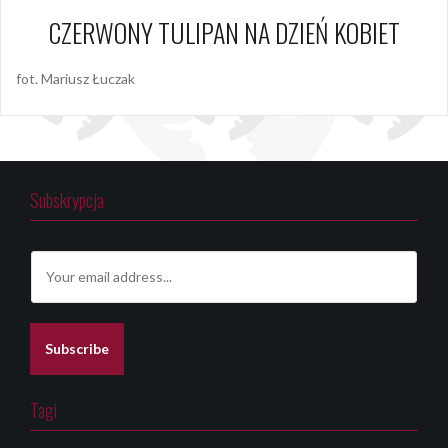
CZERWONY TULIPAN NA DZIEŃ KOBIET
fot. Mariusz Łuczak
Subskrypcja
E
m
a
i
l
Subscribe
*
Tagi