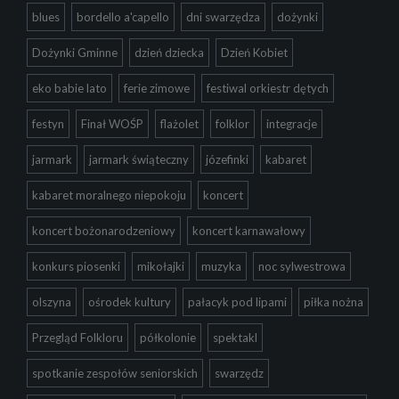
blues
bordello a'capello
dni swarzędza
dożynki
Dożynki Gminne
dzień dziecka
Dzień Kobiet
eko babie lato
ferie zimowe
festiwal orkiestr dętych
festyn
Finał WOŚP
flażolet
folklor
integracje
jarmark
jarmark świąteczny
józefinki
kabaret
kabaret moralnego niepokoju
koncert
koncert bożonarodzeniowy
koncert karnawałowy
konkurs piosenki
mikołajki
muzyka
noc sylwestrowa
olszyna
ośrodek kultury
pałacyk pod lipami
piłka nożna
Przegląd Folkloru
półkolonie
spektakl
spotkanie zespołów seniorskich
swarzędz