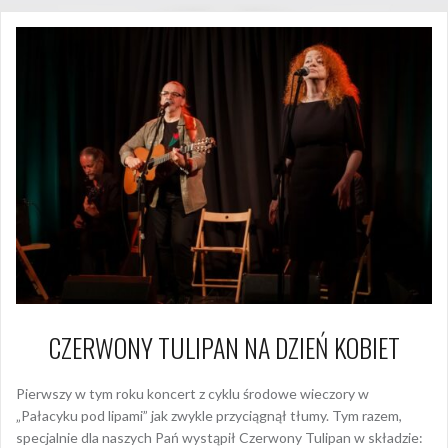
CZERWONY TULIPAN NA DZIEŃ KOBIET
Pierwszy w tym roku koncert z cyklu środowe wieczory w
„Pałacyku pod lipami” jak zwykle przyciągnął tłumy. Tym razem,
specjalnie dla naszych Pań wystąpił Czerwony Tulipan w składzie: