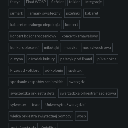
festyn
Finał WOŚP
flażolet
folklor
integracje
jarmark
jarmark świąteczny
józefinki
kabaret
kabaret moralnego niepokoju
koncert
koncert bożonarodzeniowy
koncert karnawałowy
konkurs piosenki
mikołajki
muzyka
noc sylwestrowa
olszyna
ośrodek kultury
pałacyk pod lipami
piłka nożna
Przegląd Folkloru
półkolonie
spektakl
spotkanie zespołów seniorskich
swarzędz
swarzędzka orkiestra dęta
swarzędzka orkiestra flażoletowa
sylwester
teatr
Uniwersytet Swarzędzki
wielka orkiestra świątecznej pomocy
wośp
zostań gwiazdą
świetlica