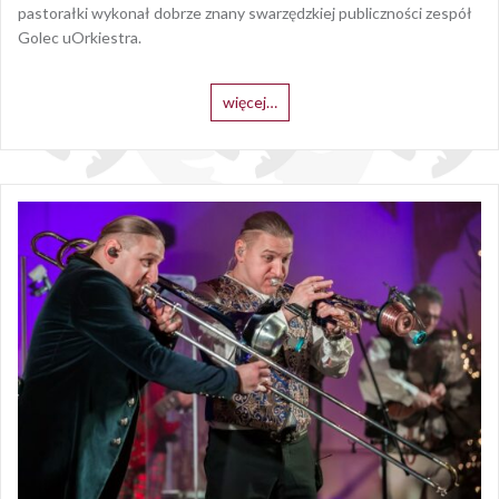
pastorałki wykonał dobrze znany swarzędzkiej publiczności zespół
Golec uOrkiestra.
więcej…