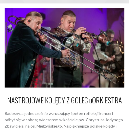
NASTROJOWE KOLĘDY Z GOLEC uORKIESTRA
Radosny, a jednocześnie wzruszający i pełen refleksji koncert
odbył się w sobotę wieczorem w kościele pw. Chrystusa Jedynego
Zbawiciela, na os. Mielżyńskiego. Najpiękniejsze polskie kolędy i