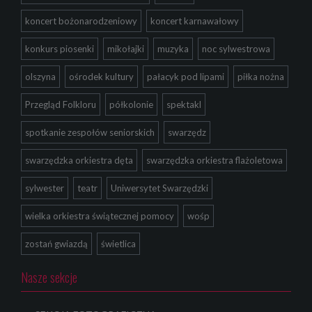
koncert bożonarodzeniowy
koncert karnawałowy
konkurs piosenki
mikołajki
muzyka
noc sylwestrowa
olszyna
ośrodek kultury
pałacyk pod lipami
piłka nożna
Przegląd Folkloru
półkolonie
spektakl
spotkanie zespołów seniorskich
swarzędz
swarzędzka orkiestra dęta
swarzędzka orkiestra flażoletowa
sylwester
teatr
Uniwersytet Swarzędzki
wielka orkiestra świątecznej pomocy
wośp
zostań gwiazdą
świetlica
Nasze sekcje