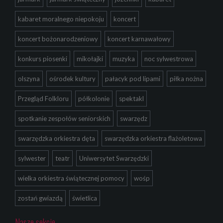
kabaret moralnego niepokoju
koncert
koncert bożonarodzeniowy
koncert karnawałowy
konkurs piosenki
mikołajki
muzyka
noc sylwestrowa
olszyna
ośrodek kultury
pałacyk pod lipami
piłka nożna
Przegląd Folkloru
półkolonie
spektakl
spotkanie zespołów seniorskich
swarzędz
swarzędzka orkiestra dęta
swarzędzka orkiestra flażoletowa
sylwester
teatr
Uniwersytet Swarzędzki
wielka orkiestra świątecznej pomocy
wośp
zostań gwiazdą
świetlica
Nasze sekcje